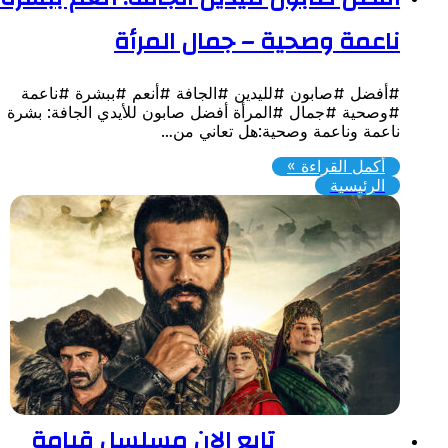
اعمة وصحية – جمال المرأة
أفضل #صابون #لليدين #الجافة #أنعم #ببشرة #ناعمة
وصحية #جمال #المرأة أفضل صابون للأيدي الجافة: بشرة
اعمة وناعمة وصحية:هل تعاني من…
أكمل القراءة »
الرئيسية
تابع الان مسلسل قيامة