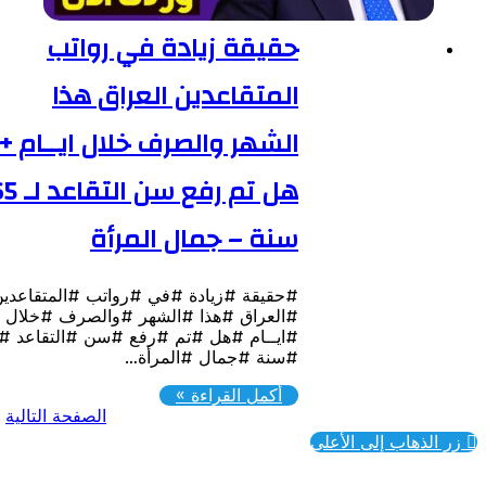
حقيقة زيادة في رواتب
المتقاعدين العراق هذا
الشهر والصرف خلال ايــام +
هل تم رفع سن التقاعد لـ 65
سنة – جمال المرأة
#حقيقة #زيادة #في #رواتب #المتقاعدين
#العراق #هذا #الشهر #والصرف #خلال
#ايــام #هل #تم #رفع #سن #التقاعد #لـ
#سنة #جمال #المرأة…
أكمل القراءة »
الصفحة التالية
ذهاب إلى الأعلى