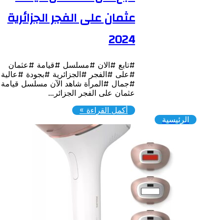
عثمان على الفجر الجزائرية
2024
#تابع #الان #مسلسل #قيامة #عثمان
#على #الفجر #الجزائرية #بجودة #عالية
#جمال #المرأة شاهد الآن مسلسل قيامة
عثمان على الفجر الجزائر…
أكمل القراءة »
الرئيسية