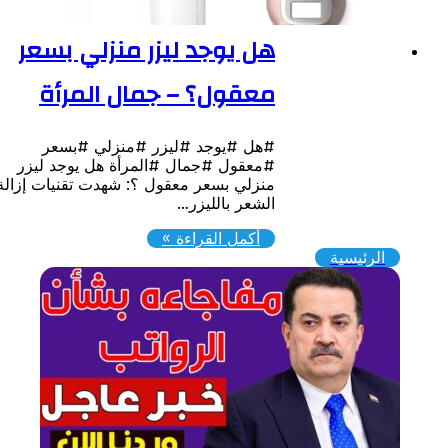
هل يوجد ليزر منزلي بسعر
معقول؟ – جمال المرأة
#هل #يوجد #ليزر #منزلي #بسعر
#معقول #جمال #المرأة هل يوجد ليزر
منزلي بسعر معقول ؟: شهدت تقنيات إزالة
الشعر بالليزر…
أكمل القراءة »
الرئيسية