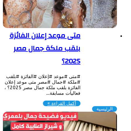
متى موعد إعلان الفائزة
بلقب ملكة جمال مصر
2025؟
#متى #موعد #إعلان #الفائزة #بلقب
#ملكة #جمال #مصر متى موعد إعلان
الفائزة بلقب ملكة جمال مصر 2025؟ ،
فعاليات مسابقة…
أكمل القراءة »
الرئيسية