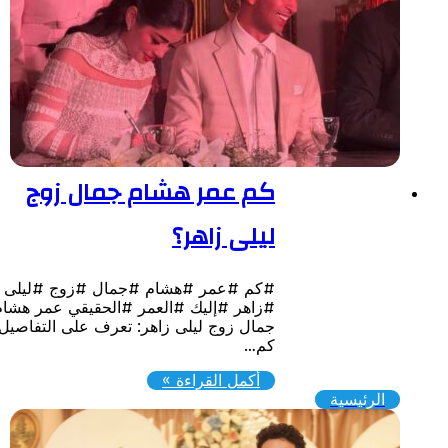
كم عمر هشام جمال زوج
ليلى زاهر؟
#كم #عمر #هشام #جمال #زوج #ليلى
#زاهر #إليك #العمر #الحقيقي عمر هشام
جمال زوج ليلى زاهر: تعرف على التفاصيل
كم…
أكمل القراءة »
الرئيسية