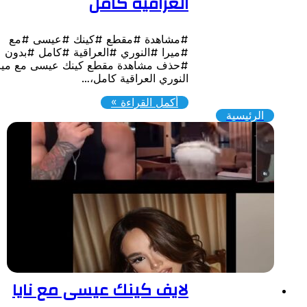
العراقية كامل
#مشاهدة #مقطع #كينك #عيسى #مع
#ميرا #النوري #العراقية #كامل #بدون
#حذف مشاهدة مقطع كينك عيسى مع ميرا
النوري العراقية كامل،…
أكمل القراءة »
الرئيسية
لايف كينك عيسى مع نايا