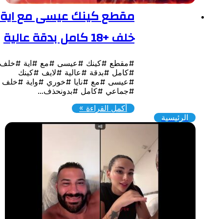
مقطع كينك عيسى مع اية
خلف +18 كامل بدقة عالية
#مقطع #كينك #عيسى #مع #اية #خلف
#كامل #بدقة #عالية #لايف #كينك
#عيسى #مع #نايا #خوري #واية #خلف
#جماعي #كامل #بدونحذف…
أكمل القراءة »
الرئيسية