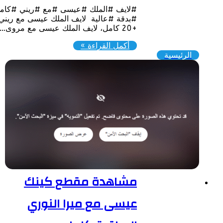
#لايف #الملك #عيسى #مع #ريني #كامل
#بدقة #عالية لايف الملك عيسى مع ريني
+20 كامل، لايف الملك عيسى مع مروى…
أكمل القراءة »
الرئيسية
مشاهدة مقطع كينك
عيسى مع ميرا النوري