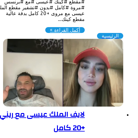
#مقطع #كينك #عيسى #مع #برنسس
#مروة #كامل #بدون #تشفير مقطع الملك
عيسى مع مروى +20 كامل بدقة عالية
مقطع كينك…
أكمل القراءة »
الرئيسية
لايف الملك عيسى مع ريني
+20 كامل