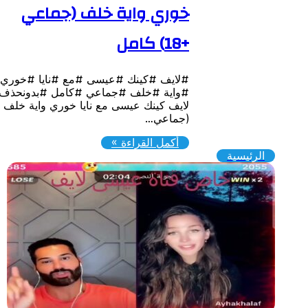
خوري واية خلف (جماعي
+18) كامل
#لايف #كينك #عيسى #مع #نايا #خوري
#واية #خلف #جماعي #كامل #بدونحذف
لايف كينك عيسى مع نايا خوري واية خلف
(جماعي…
أكمل القراءة »
الرئيسية