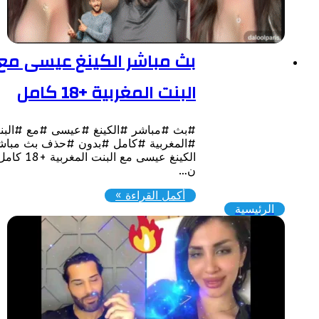
بث مباشر الكينغ عيسى مع
البنت المغربية +18 كامل
#بث #مباشر #الكينغ #عيسى #مع #البنت
#المغربية #كامل #بدون #حذف بث مباشر
الكينغ عيسى مع البنت المغربية +18 كامل
ن…
أكمل القراءة »
الرئيسية