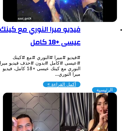
فيديو ميرا النوري مع كينك
عيسى +18 كامل
#فيديو #ميرا #النوري #مع #كينك
#عيسى #كامل #بدون #حذف فيديو ميرا
النوري مع كينك عيسى +18 كامل، فيديو
ميرا النوري…
أكمل القراءة »
الرئيسية