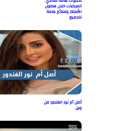
تحذيرات هامة لقائدي
المركبات خلال هطول
الأمطار ونصائح هامة
للجميع
أصل أم نور الغندور من
وين