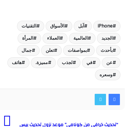
iPhon
آبل
الأسواق
التقنيات
لجديد
العالمية
العملاء
المرأة
أحدث
بمواصفات
تعلن
جمال
ن
في
لجذب
مميزة.
هاتف
سعره
ديث خرافي من كونامي” موعد نزول تحديث بيس