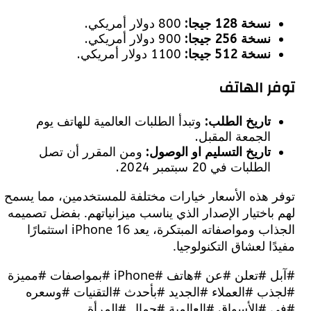
نسخة 128 جيجا:
800 دولار أمريكي.
نسخة 256 جيجا:
900 دولار أمريكي.
نسخة 512 جيجا:
1100 دولار أمريكي.
 الهاتف
تاريخ الطلب:
وتبدأ الطلبات العالمية للهاتف يوم
الجمعة المقبل.
تاريخ التسليم او الوصول:
ومن المقرر أن تصل
الطلبات في 20 سبتمبر 2024.
 هذه الأسعار خيارات مختلفة للمستخدمين، مما يسمح
اختيار الإصدار الذي يناسب ميزانياتهم. بفضل تصميمه
الجذاب ومواصفاته المبتكرة، يعد iPhone 16 استثمارًا
ا لعشاق التكنولوجيا.
#آبل #تعلن #عن #هاتف #iPhone #بمواصفات #مميزة
ب #العملاء #الجديد #بأحدث #التقنيات #وسعره
#الأسواق #العالمية #جمال #المرأة