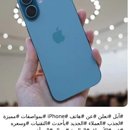
#آبل #تعلن #عن #هاتف #iPhone #بمواصفات #مميزة
ب #العملاء #الجديد #بأحدث #التقنيات #وسعره