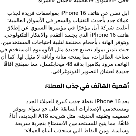
#الأسواق #العالمية #جمال #المرأة
آبل تعلن عن هاتف iPhone 16 بمواصفات فريدة لجذب
 جدد بأحدث التقنيات والسعر في الأسواق العالمية:
ت شركة آبل مؤخرًا في مؤتمرها السنوي عن إطلاق
هاتف iPhone 16 الذي يجسد التقدم والابتكار التكنولوجي.
ر الهاتف بأحجام مختلفة لتلبية احتياجات المستخدمين،
تميز بمواد تصنيع جديدة مثل الألومنيوم المستخدم في
 الطائرات، مما يمنحه متانة وأناقة لا مثيل لها. كما أن
الهاتف مزود بكاميرا بدقة 48 ميجابكسل، مما سيفتح آفاقًا
ة لعشاق التصوير الفوتوغرافي.
ة الهاتف في جذب العملاء
يعد iPhone 16 نقطة جذب كبيرة للعملاء الجدد
خدمي الإصدارات السابقة على حدٍ سواء. ويوفر
تصميمه وتقنيته الحديثة، مثل شريحة A18 الجديدة، أداءً
ا، مما يتيح للمستخدمين الاستمتاع بتجربة سريعة
. ومن النقاط التي ستجذب انتباه العملاء: