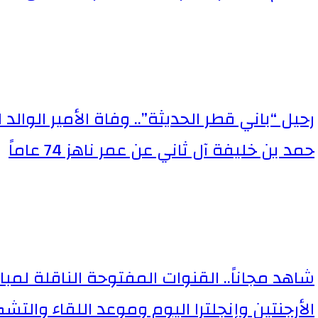
رحيل “باني قطر الحديثة”.. وفاة الأمير الوالد 
حمد بن خليفة آل ثاني عن عمر ناهز 74 عاماً
​شاهد مجاناً.. القنوات المفتوحة الناقلة لمبار
الأرجنتين وإنجلترا اليوم وموعد اللقاء والتش