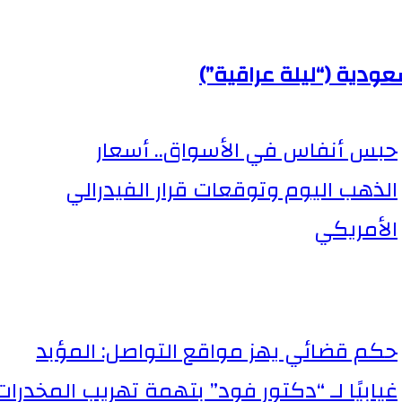
دية (“ليلة عراقية”)
حبس أنفاس في الأسواق.. أسعار
الذهب اليوم وتوقعات قرار الفيدرالي
الأمريكي
حكم قضائي يهز مواقع التواصل: المؤبد
غيابيًا لـ “دكتور فود” بتهمة تهريب المخدرات