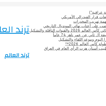
 عراقية”)
ات قرار الفيدرالي الأمريكي
بتهمة تهريب المخدرات
ترند العا
ضب على أعتاب نهائي المونديال التاريخي
قنوات الناقلة والتشكيل
ل ثاني عن عمر ناهز 74 عاماً
ترا اليوم وموعد اللقاء والتشكيل
 كأس العالم 2026™
يب أسنان هزت الرأي العام في العراق
ترند العالم