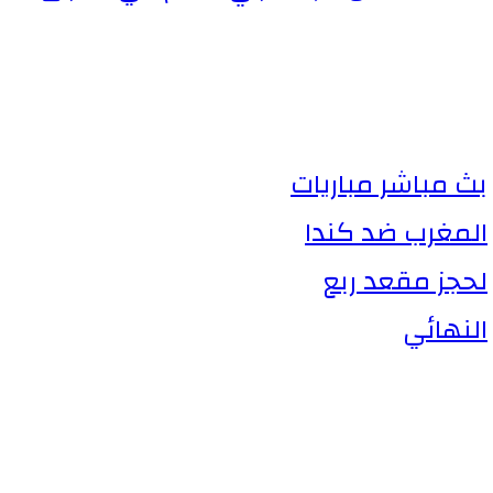
بث مباشر مباريات
المغرب ضد كندا
لحجز مقعد ربع
النهائي