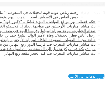
الخميس, أغسطس 6 2026
رحمة رياض عودة قوية للحفلات في السعودية (“ليلة
أحدث الترندات
حبس أنفاس في الأسواق.. أسعار الذهب اليوم وتوقع
حكم قضائي يهز مواقع التواصل: المؤبد غيابيًا لـ “دكتور فود” 
بث مباشر مباريات الأرجنتين في مواجهة إنجلترا.. كلاسيكو الغ
صدام الجبابرة.. موعد مباراة إسبانيا وفرنسا اليوم في نصف نهائي كأس العالم 2026 وال
رحيل “باني قطر الحديثة”.. وفاة الأمير الوالد الشيخ حمد بن خليفة آ
​شاهد مجاناً.. القنوات المفتوحة الناقلة لمباراة الأرجنتين وإنجل
بث مباشر مباريات المغرب ضد فرنسا الدور ربع النهائي من بطولة
من شريكة في مركز تجميل إلى المستشفى.. تفاصيل قضية طب
بث مباشر مباريات المغرب ضد كندا لحجز مقعد ربع النهائي
زر الذهاب إلى الأعلى