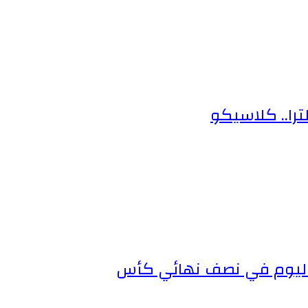
ترا.. كلاسيكو
سا اليوم في نصف نهائي كأس