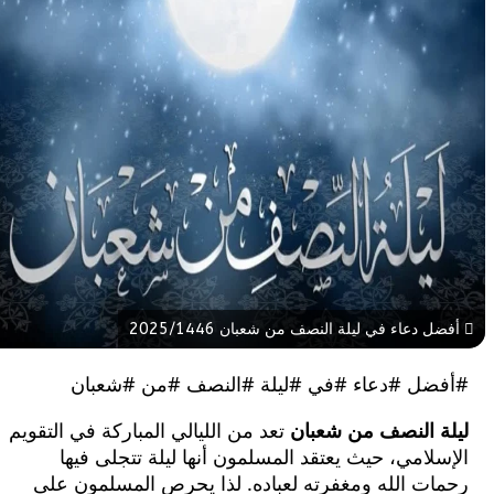
عاء في ليلة النصف من شعبان 2025/1446
ل #دعاء #في #ليلة #النصف #من #شعبان
 النصف من شعبان
تعد من الليالي المباركة في التقويم
امي، حيث يعتقد المسلمون أنها ليلة تتجلى فيها
ت الله ومغفرته لعباده. لذا يحرص المسلمون على