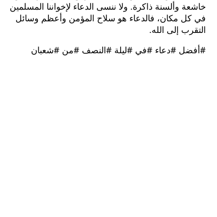
 وألسنة ذاكرة. ولا ننسى الدعاء لإخواننا المسلمين
ل مكان، فالدعاء هو سلاح المؤمن وأعظم وسائل
ب إلى الله.
ل #دعاء #في #ليلة #النصف #من #شعبان