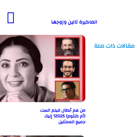
الماكيرة تالين وزوجها
ت ذات صلة
من هم أبطال فيلم الست
(أم كلثوم) 2025؟ إليك
جميع الممثلين