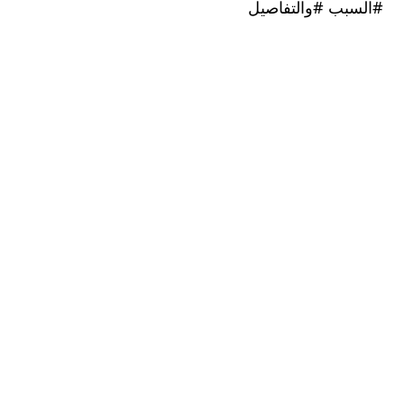
بب #والتفاصيل