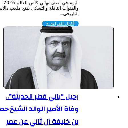
اليوم في نصف نهائي كأس العالم 2026
والقنوات الناقلة والتشكي ​يفتح ملعب دالاس
التاريخي…
أكمل القراءة »
رحيل “باني قطر الحديثة”..
وفاة الأمير الوالد الشيخ حمد
بن خليفة آل ثاني عن عمر