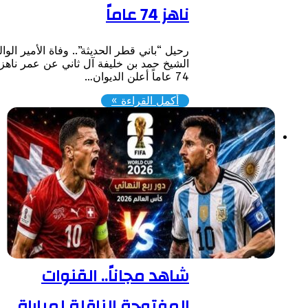
ناهز 74 عاماً
رحيل “باني قطر الحديثة”.. وفاة الأمير الوالد
الشيخ حمد بن خليفة آل ثاني عن عمر ناهز
74 عاماً ​أعلن الديوان…
أكمل القراءة »
شاهد مجاناً.. القنوات
المفتوحة الناقلة لمباراة