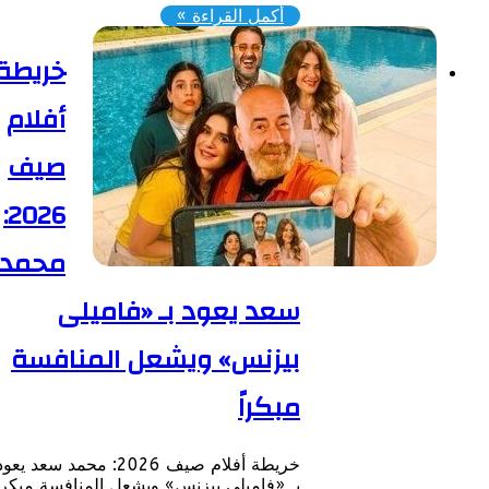
أكمل القراءة »
خريطة
أفلام
صيف
2026:
محمد
سعد يعود بـ «فاميلى
بيزنس» ويشعل المنافسة
مبكراً
خريطة أفلام صيف 2026: محمد سعد يعود
بـ «فاميلى بيزنس» ويشعل المنافسة مبكراً