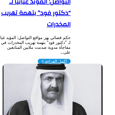
التواصل: المؤبد غيابيًا لـ
“دكتور فود” بتهمة تهريب
المخدرات
حكم قضائي يهز مواقع التواصل: المؤبد غيابيًا
لـ “دكتور فود” بتهمة تهريب المخدرات ​في
مفاجأة مدوية صدمت ملايين المتابعين
على…
أكمل القراءة »