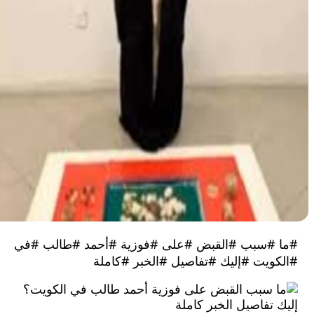
#سبب #القبض #على #فوزية #أحمد #طالب #في
ويت #إليك #تفاصيل #الخبر #كاملة