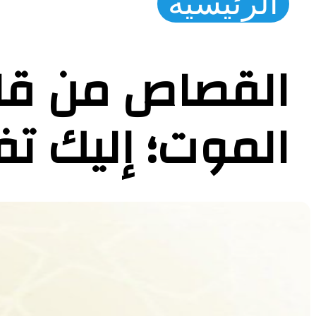
الرئيسية
القصاص من قات
الموت؛ إليك ت