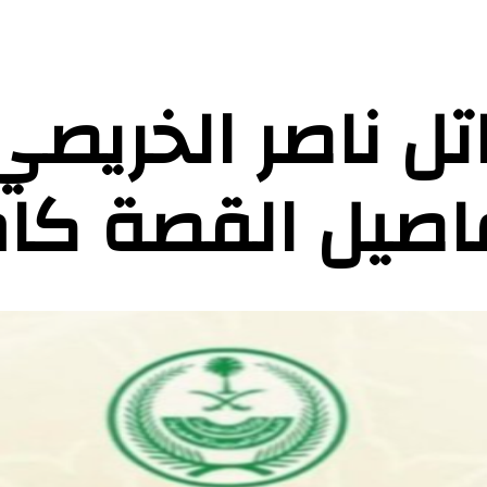
ل ناصر الخريص
فاصيل القصة كا