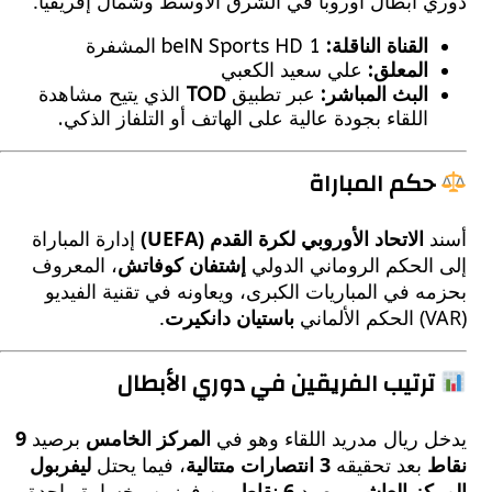
 أبطال أوروبا في الشرق الأوسط وشمال إفريقيا.
القناة الناقلة:
beIN Sports HD 1 المشفرة
المعلق:
علي سعيد الكعبي
البث المباشر:
عبر تطبيق
TOD
الذي يتيح مشاهدة
اللقاء بجودة عالية على الهاتف أو التلفاز الذكي.
كم المباراة
الاتحاد الأوروبي لكرة القدم (UEFA)
إدارة المباراة
الحكم الروماني الدولي
إشتفان كوفاتش
، المعروف
 في المباريات الكبرى، ويعاونه في تقنية الفيديو
باستيان دانكيرت
.
رتيب الفريقين في دوري الأبطال
 ريال مدريد اللقاء وهو في
المركز الخامس
برصيد
9
بعد تحقيقه
3 انتصارات متتالية
، فيما يحتل
ليفربول
ز العاشر
برصيد
6 نقاط
من فوزين وخسارة واحدة.