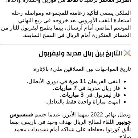
كي يسعى لتأكيد زعامته للمجموعة ومواصلة رحلة
دة اللقب الأوروبي بعد خروجه في ربع النهائي
م الماضي أمام آرسنال، بينما يطمح ليفربول للثأر من
ئر المتكررة أمام الريال في النسخ السابقة.
لتاريخ بين ريال مدريد وليفربول
 المواجهات بين العملاقين مليء بالإثارة:
التقى الفريقان
11 مرة
في دوري الأبطال.
فاز ريال مدريد في
7 مباريات
.
فاز ليفربول في
3 مباريات
.
انتهت مباراة واحدة فقط بالتعادل.
 بينهما الأبرز، عندما حسم
فينيسيوس
ور
اللقاء لصالح الريال بهدف وحيد في باريس، بينما
 كورتوا بحفاظه على شباكه أمام تسديدات محمد
.