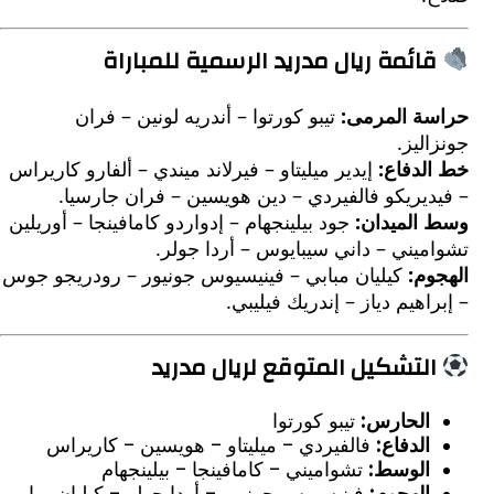
ائمة ريال مدريد الرسمية للمباراة
ة المرمى:
تيبو كورتوا – أندريه لونين – فران
ليز.
لدفاع:
إيدير ميليتاو – فيرلاند ميندي – ألفارو كاريراس
يريكو فالفيردي – دين هويسين – فران جارسيا.
الميدان:
جود بيلينجهام – إدواردو كامافينجا – أوريلين
يني – داني سيبايوس – أردا جولر.
م:
كيليان مبابي – فينيسيوس جونيور – رودريجو جوس
اهيم دياز – إندريك فيليبي.
لتشكيل المتوقع لريال مدريد
الحارس:
تيبو كورتوا
الدفاع:
فالفيردي – ميليتاو – هويسين – كاريراس
الوسط:
تشواميني – كامافينجا – بيلينجهام