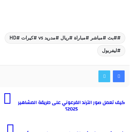
بث #مباشر #مباراة #ريال #مدريد vs #كيرات #HD
يفربول
عمل صور الترند الفرعوني على طريقة المشاهير
2025؟