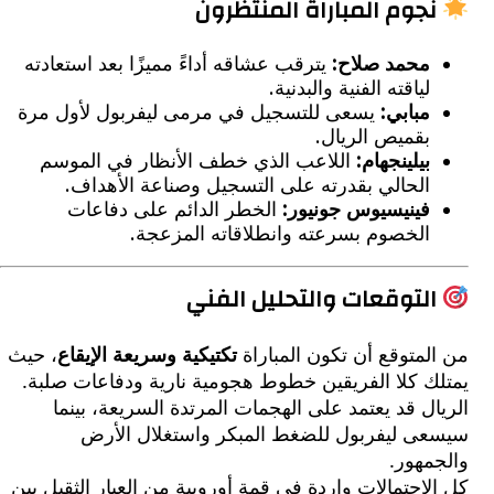
جوم المباراة المنتظَرون
محمد صلاح:
يترقب عشاقه أداءً مميزًا بعد استعادته
لياقته الفنية والبدنية.
مبابي:
يسعى للتسجيل في مرمى ليفربول لأول مرة
بقميص الريال.
بيلينجهام:
اللاعب الذي خطف الأنظار في الموسم
الحالي بقدرته على التسجيل وصناعة الأهداف.
فينيسيوس جونيور:
الخطر الدائم على دفاعات
الخصوم بسرعته وانطلاقاته المزعجة.
لتوقعات والتحليل الفني
متوقع أن تكون المباراة
تكتيكية وسريعة الإيقاع
، حيث
ك كلا الفريقين خطوط هجومية نارية ودفاعات صلبة.
ل قد يعتمد على الهجمات المرتدة السريعة، بينما
ى ليفربول للضغط المبكر واستغلال الأرض
مهور.
احتمالات واردة في قمة أوروبية من العيار الثقيل بين