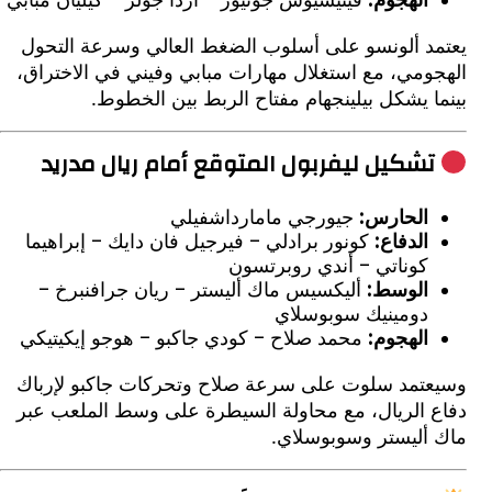
الهجوم:
فينيسيوس جونيور – أردا جولر – كيليان مبابي
د ألونسو على أسلوب الضغط العالي وسرعة التحول
ومي، مع استغلال مهارات مبابي وفيني في الاختراق،
 يشكل بيلينجهام مفتاح الربط بين الخطوط.
شكيل ليفربول المتوقع أمام ريال مدريد
الحارس:
جيورجي مامارداشفيلي
الدفاع:
كونور برادلي – فيرجيل فان دايك – إبراهيما
كوناتي – أندي روبرتسون
الوسط:
أليكسيس ماك أليستر – ريان جرافنبرخ –
دومينيك سوبوسلاي
الهجوم:
محمد صلاح – كودي جاكبو – هوجو إيكيتيكي
تمد سلوت على سرعة صلاح وتحركات جاكبو لإرباك
 الريال، مع محاولة السيطرة على وسط الملعب عبر
أليستر وسوبوسلاي.