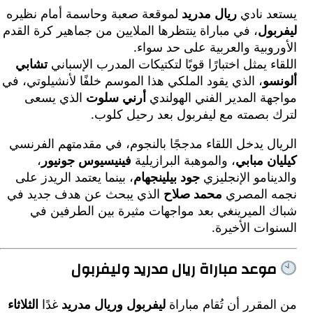
د نادي
ريال مدريد
لموقعة صعبة وحاسمة أمام نظيره
بول
، في مباراة ينتظرها الملايين من جماهير كرة القدم
وبية والعربية على حد سواء.
ء يمثل اختبارًا قويًا لتكتيكات المدرب الإسباني
تشابي
سو
، الذي يقود الملكي هذا الموسم خلفًا لأنشيلوتي، في
ة المدير الفني الهولندي
أرني سلوت
الذي يسعى
 بصمته مع ليفربول بعد رحيل كلوب.
ل يدخل اللقاء مدججًا بالنجوم، في مقدمتهم الفرنسي
ن مبابي
، والموهبة البرازيلية
فينيسيوس جونيور
،
نامو الإنجليزي
جود بيلينجهام
، بينما يعتمد الريدز على
 المصري
محمد صلاح
الذي يبحث عن هدف جديد في
 الميرينغي بعد مواجهات مثيرة بين الطرفين في
ات الأخيرة.
وعد مباراة ريال مدريد وليفربول
مقرر أن تُقام مباراة
ليفربول وريال مدريد
غدًا
الثلاثاء