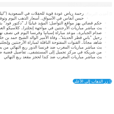
السبت, أغسطس 8 2026
رحمة رياض عودة قوية للحفلات في السعودية (“ليلة
أحدث الترندات
حبس أنفاس في الأسواق.. أسعار الذهب اليوم وتوقع
حكم قضائي يهز مواقع التواصل: المؤبد غيابيًا لـ “دكتور فود” 
بث مباشر مباريات الأرجنتين في مواجهة إنجلترا.. كلاسيكو الغ
صدام الجبابرة.. موعد مباراة إسبانيا وفرنسا اليوم في نصف نهائي كأس العالم 2026 وال
رحيل “باني قطر الحديثة”.. وفاة الأمير الوالد الشيخ حمد بن خليفة آ
​شاهد مجاناً.. القنوات المفتوحة الناقلة لمباراة الأرجنتين وإنجل
بث مباشر مباريات المغرب ضد فرنسا الدور ربع النهائي من بطولة
من شريكة في مركز تجميل إلى المستشفى.. تفاصيل قضية طب
بث مباشر مباريات المغرب ضد كندا لحجز مقعد ربع النهائي
زر الذهاب إلى الأعلى