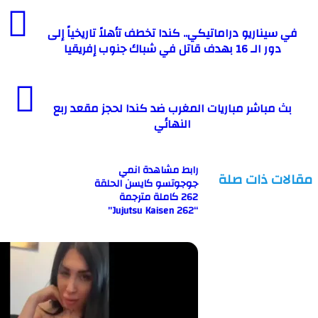
يناريو دراماتيكي.. كندا تخطف تأهلاً تاريخياً إلى
 الـ 16 بهدف قاتل في شباك جنوب إفريقيا
مباشر مباريات المغرب ضد كندا لحجز مقعد ربع
النهائي
رابط مشاهدة انمي
ت ذات صلة
جوجوتسو كايسن الحلقة
262 كاملة مترجمة
“Jujutsu Kaisen 262”