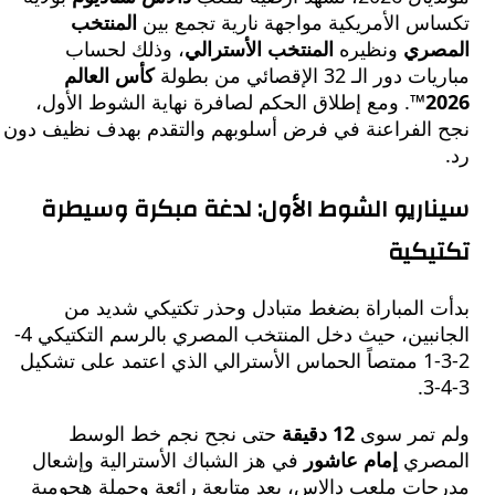
س الأمريكية مواجهة نارية تجمع بين
المنتخب
ري
ونظيره
المنتخب الأسترالي
، وذلك لحساب
 الـ 32 الإقصائي من بطولة
كأس العالم
2
. ومع إطلاق الحكم لصافرة نهاية الشوط الأول،
الفراعنة في فرض أسلوبهم والتقدم بهدف نظيف دون
اريو الشوط الأول: لدغة مبكرة وسيطرة
كية
 المباراة بضغط متبادل وحذر تكتيكي شديد من
الجانبين، حيث دخل المنتخب المصري بالرسم التكتيكي 4-
2-3-1 ممتصاً الحماس الأسترالي الذي اعتمد على تشكيل
 تمر سوى
12 دقيقة
حتى نجح نجم خط الوسط
صري
إمام عاشور
في هز الشباك الأسترالية وإشعال
ات ملعب دالاس، بعد متابعة رائعة وجملة هجومية