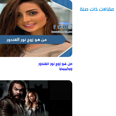
ت ذات صلة
من هو زوج نور الغندور
ويكيبيديا