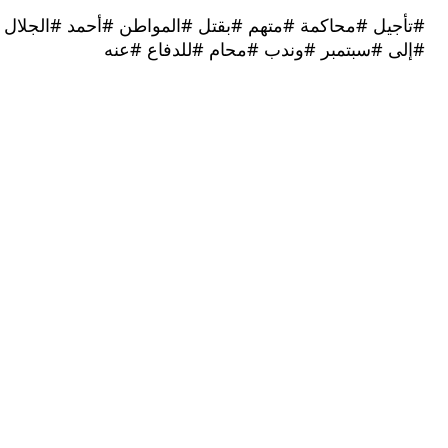
يل #محاكمة #متهم #بقتل #المواطن #أحمد #الجلال
 #سبتمبر #وندب #محام #للدفاع #عنه