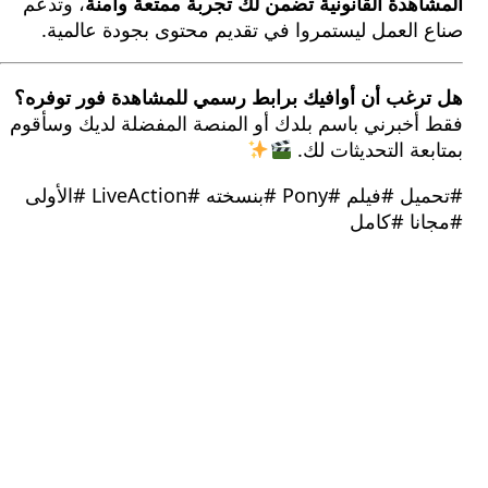
هدة القانونية تضمن لك تجربة ممتعة وآمنة
، وتدعم
 العمل ليستمروا في تقديم محتوى بجودة عالمية.
رغب أن أوافيك برابط رسمي للمشاهدة فور توفره؟
أخبرني باسم بلدك أو المنصة المفضلة لديك وسأقوم
عة التحديثات لك.
#تحميل #فيلم #Pony #بنسخته #LiveAction #الأولى
نا #كامل