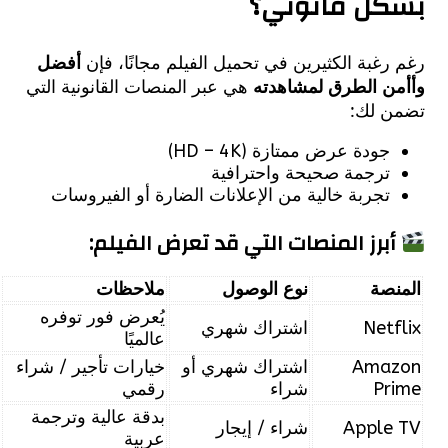
ل قانوني؟
غبة الكثيرين في تحميل الفيلم مجانًا، فإن
أفضل
ن الطرق لمشاهدته
هي عبر المنصات القانونية التي
 لك:
جودة عرض ممتازة (HD – 4K)
ترجمة صحيحة واحترافية
تجربة خالية من الإعلانات الضارة أو الفيروسات
برز المنصات التي قد تعرض الفيلم:
صة
نوع الوصول
ملاحظات
يُعرض فور توفره
Net
اشتراك شهري
عالميًا
Ama
اشتراك شهري أو
خيارات تأجير / شراء
Pr
شراء
رقمي
بدقة عالية وترجمة
Apple
شراء / إيجار
عربية