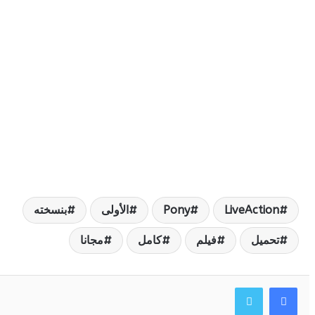
LiveActio
Pony
الأولى
بنسخته
حميل
فيلم
كامل
مجانا