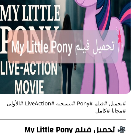
#تحميل #فيلم #Pony #بنسخته #LiveAction #الأولى
نا #كامل
تحميل فيلم My Little Pony