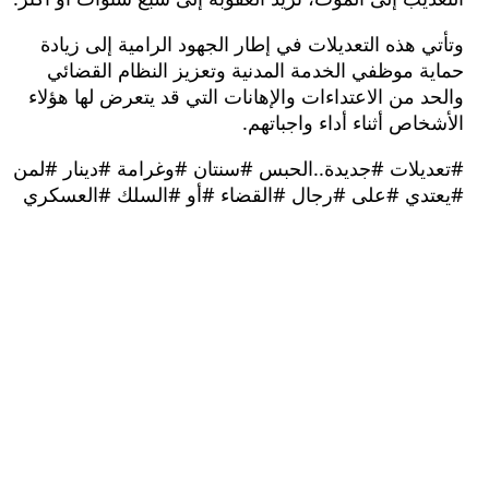
 هذه التعديلات في إطار الجهود الرامية إلى زيادة
 موظفي الخدمة المدنية وتعزيز النظام القضائي
 من الاعتداءات والإهانات التي قد يتعرض لها هؤلاء
اص أثناء أداء واجباتهم.
يلات #جديدة..الحبس #سنتان #وغرامة #دينار #لمن
دي #على #رجال #القضاء #أو #السلك #العسكري