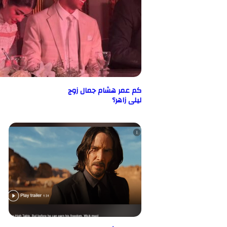
كم عمر هشام جمال زوج
ليلى زاهر؟