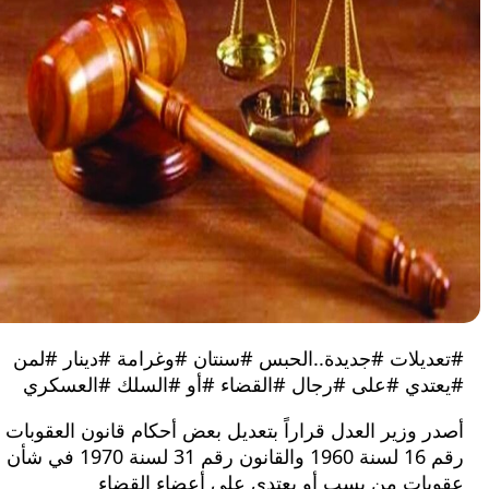
يلات #جديدة..الحبس #سنتان #وغرامة #دينار #لمن
دي #على #رجال #القضاء #أو #السلك #العسكري
وزير العدل قراراً بتعديل بعض أحكام قانون العقوبات
رقم 16 لسنة 1960 والقانون رقم 31 لسنة 1970 في شأن
ات من يسب أو يعتدي على أعضاء القضاء