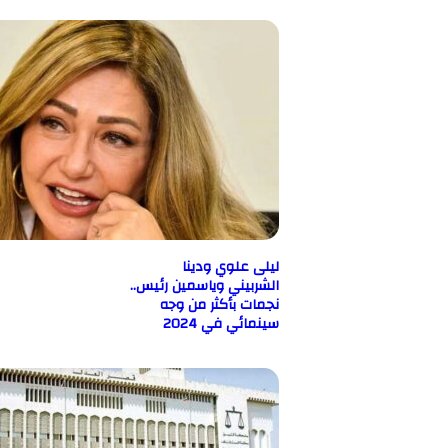
ليلى علوي ودينا
الشربيني وياسمين رئيس..
نجمات بأكثر من وجه
سينمائي في 2024