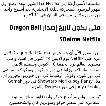
سلسلة الأنمي أيضًا إلى Netflix هذا الشهر. وهذا يضع أول
للرسوم المتحركة باللغة الإنجليزية بعد أسبوع واحد
ره لأول مرة في اليابان في 11 أكتوبر.
متى يكون تاريخ إصدار Dragon Ball
Daima Netf؟
من المقرر الآن أن يتم عرض Dragon Ball Daima لأول
مرة على Netflix يوم الاثنين 14 أكتوبر في آسيا، وعلى
مستوى العالم يوم الجمعة 18 أكتوبر. وسيضم الأنمي
ت ماساكو نوزاوا في دور جوكو، ويوميكو كوباسياشي
ور شين، وكوكي أوشياما في دور جلوريو، وفيروز آي.
مثل Panzy وShowtaro Morikubo في دور Gomah
ب مؤامرة، أصبح جوكو وأصدقاؤه صغارًا. ما نوع
امرة التي تنتظر جوكو وسوبريم كاي والشخصيتين