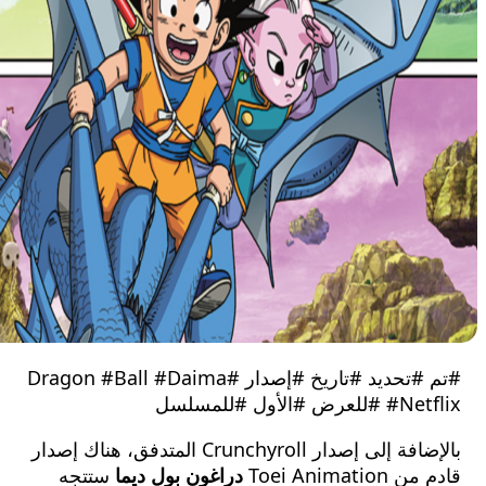
#تم #تحديد #تاريخ #إصدار #Dragon #Ball #Daima
 #الأول #للمسلسل
بالإضافة إلى إصدار Crunchyroll المتدفق، هناك إصدار
Toei Animat
دراغون بول ديما
ستتجه