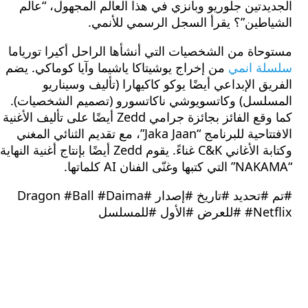
دتين جلوريو وبانزي في هذا العالم المجهول، “عالم
اطين”؟ يقرأ السجل الرسمي للأنمي.
اة من الشخصيات التي أنشأها الراحل أكيرا تورياما
ة انمي
من إخراج يوشيتاكا ياشيما وآيا كوماكي. يضم
ق الإبداعي أيضًا يوكو كاكيهارا (تأليف وسيناريو
لسل) وكاتسويوشي ناكاتسورو (تصميم الشخصيات).
كما وقع الفائز بجائزة جرامي Zedd أيضًا على تأليف الأغنية
الافتتاحية للبرنامج “Jaka Jaan”، مع تقديم الثنائي المغني
وكتابة الأغاني C&K غناءً. يقوم Zedd أيضًا بإنتاج أغنية النهاية
#تم #تحديد #تاريخ #إصدار #Dragon #Ball #Daima
 #الأول #للمسلسل