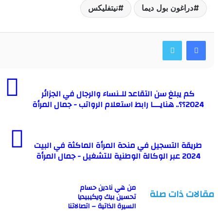
راغون بول ديما
نيتفليكس
م يبلغ سن التقاعد للـنساء والرجال في الجزائر
تب - جمال المرأة
قة التسجيل في منحة المرأة الماكثة في البيت
ة للتشغيل - جمال المرأة
من هي نادين حسام
ت ذات صلة
تحسين بيك ويكيبيديا
السيرة الذاتية – اتصالاتنا