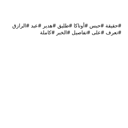
قة #حبس #أوتاكا #طليق #هدير #عبد #الرازق
ف #على #تفاصيل #الخبر #كاملة