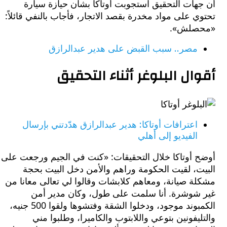
هات التحقيق استجوبت أوتاكا بشأن حيازة سيارة
 على مواد مخدرة بقصد الاتجار، فأجاب بالنفي قائلاً:
صلش».
مصر.. سبب القبض على هدير عبدالرازق
ال البلوغر أثناء التحقيق
اعترافات أوتاكا: هدير عبدالرازق هدّدتني بإرسال
الفيديو إلى أهلي
 أوتاكا خلال التحقيقات: «كنت في الجيم ورجعت على
ت، لقيت الحكومة وراهم والأمن دخل البيت بحجة
 صيانة، ومعاهم كلابشات وقالوا لي تعالى معانا من
شوشرة. أنا سلمت على طول، وكان مدير أمن
الكمبوند موجود، ودخلوا الشقة وفتشوها ولقوا 500 جنيه،
يفونين بتوعي واللابتوب والكاميرا، وطلبوا مني