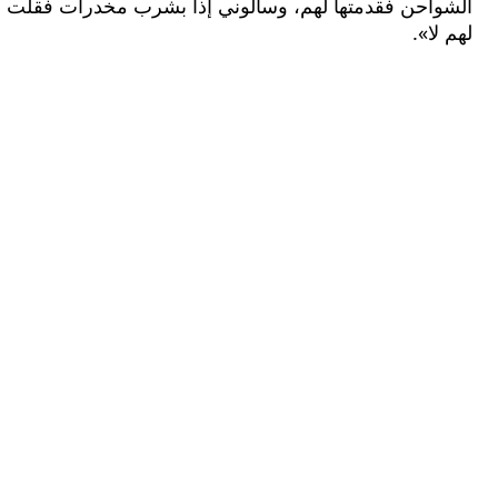
احن فقدمتها لهم، وسألوني إذا بشرب مخدرات فقلت
ا».