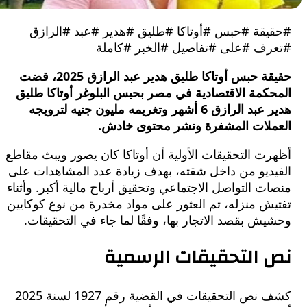
قة #حبس #أوتاكا #طليق #هدير #عبد #الرازق
ف #على #تفاصيل #الخبر #كاملة
حقيقة حبس أوتاكا طليق هدير عبد الرازق 2025، قضت
كمة الاقتصادية في مصر بحبس البلوغر أوتاكا طليق
هدير عبد الرازق 6 أشهر وتغريمه مليون جنيه لترويجه
لات المشفرة ونشر محتوى خادش.
 التحقيقات الأولية أن أوتاكا كان يصور ويبث مقاطع
ديو من داخل شقته، بهدف زيادة عدد المشاهدات على
 التواصل الاجتماعي وتحقيق أرباح مالية أكبر. وأثناء
 منزله، تم العثور على مواد مخدرة من نوع كوكايين
 بقصد الاتجار بها، وفقًا لما جاء في التحقيقات.
التحقيقات الرسمية
كشف نص التحقيقات في القضية رقم 1927 لسنة 2025