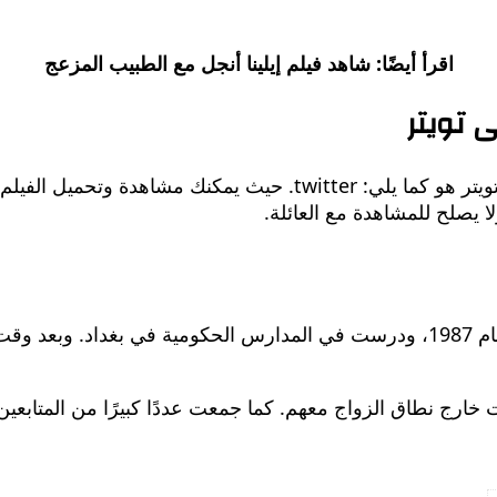
اقرأ أيضًا: شاهد فيلم إيلينا أنجل مع الطبيب المزعج
 تويتر
رابط فيلم Elena Angel in the Gangster’s Den على تويتر هو كما يل
يصلح للمشاهدة مع العائلة.
ألينا أنجل هي ممثلة سينمائية عراقية، ولدت في العراق عام 1987، ودرست في المدار
ات خارج نطاق الزواج معهم. كما جمعت عددًا كبيرًا من المتابع