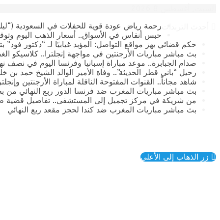
السبت, أغسطس 8 2026
رحمة رياض عودة قوية للحفلات في السعودية (“ليلة
أحدث الترندات
حبس أنفاس في الأسواق.. أسعار الذهب اليوم وتوقع
حكم قضائي يهز مواقع التواصل: المؤبد غيابيًا لـ “دكتور فود” 
بث مباشر مباريات الأرجنتين في مواجهة إنجلترا.. كلاسيكو الغ
صدام الجبابرة.. موعد مباراة إسبانيا وفرنسا اليوم في نصف نهائي كأس العالم 2026 وال
رحيل “باني قطر الحديثة”.. وفاة الأمير الوالد الشيخ حمد بن خليفة آ
​شاهد مجاناً.. القنوات المفتوحة الناقلة لمباراة الأرجنتين وإنجل
بث مباشر مباريات المغرب ضد فرنسا الدور ربع النهائي من بطولة
من شريكة في مركز تجميل إلى المستشفى.. تفاصيل قضية طب
بث مباشر مباريات المغرب ضد كندا لحجز مقعد ربع النهائي
زر الذهاب إلى الأعلى