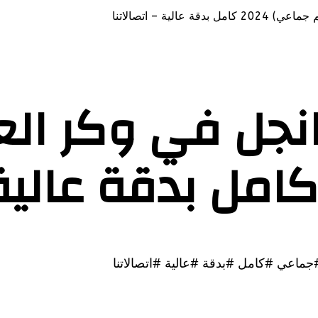
الية – اتصالاتنا
 انجل في وكر ال
جماعي #كامل #بدقة #عالية #اتصالاتنا