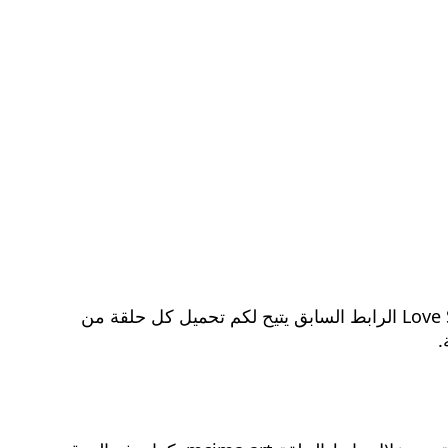
يمكنكم مشاهدة مسلسل وحشية الحلقة الخامسة والثلاثون مترجمة بدقة HD من خلال رابط موقع Love Story x.3seq.com الرابط السابق يتيح لكم تحميل كل حلقة من
.