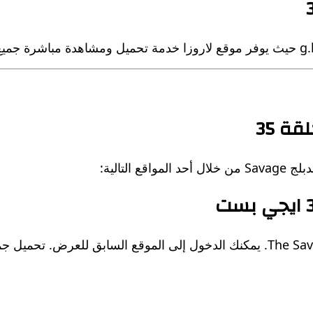
ة 35
لتالية:
يوفر موقع EgyBest جميع حلقات المسلسل التركي The Savage. يمكنك الدخول إلى ا