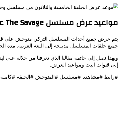
مواعيد عرض مسلسل The Savage على قناة MBC دراما
يتم عرض جميع أحداث المسلسل التركي متوحش على قناة ا
جميع حلقات المسلسل مدبلجة إلى اللغة العربية. مدة الحلقة حوالي 35 دقيقة فقط وتتضمن العديد من
وبهذا نصل إلى خاتمة مقالنا الذي تعرفنا من خلاله على لي
إلى قنوات البث ومواعيد العرض.
#رابط #مشاهدة #مسلسل #المتوحش #الحلقة #كاملة #