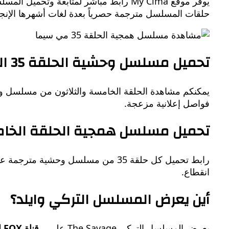
حلقات المسلسل مترجمة حصرياً بعدة لغات أشهرها الإنجليز
تحميل مسلسل وحشية الحلقة 35 الهيبة
يمكنكم مشاهدة الحلقة الخامسة والثلاثون من مسلسل وحش
فواصل إعلانية مزعجة.
تحميل مسلسل همجية الحلقة الخامسة
انقطاع.
أين يعرض المسلسل التركي وايلد؟
يعرض المسلسل التركي The Savage على…
قناة FOX التركية على التردد التالي: