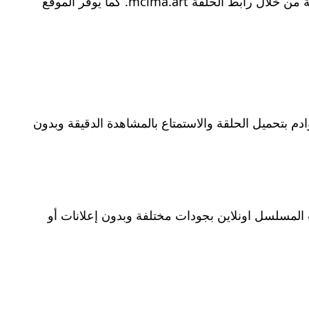
يوفر موقع My Cima رابط مباشر لمتابعة وتحميل المسلسل التركي المتوحش الحلقة الخامسة والثلاثون مترجمة للعربية من خلال رابط الحلقة mcima.art. كما يوفر الموقع
بتحميل الحلقة والاستمتاع بالمشاهدة الدقيقة وبدون
منصة Arab Seed هو: Arabseed. والذي يوفر جميع حلقات المسلسل اونلاين بجودات مختلفة وبدون إعلانات أو