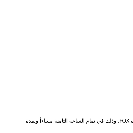
سيتم عرض الحلقة الخامسة والثلاثين من مسلسل Savage التركي Savage يوم الثلاثاء الموافق 14 مايو 2024 على قناة FOX. وذلك في تمام الساعة الثامنة مساءاً ولمدة