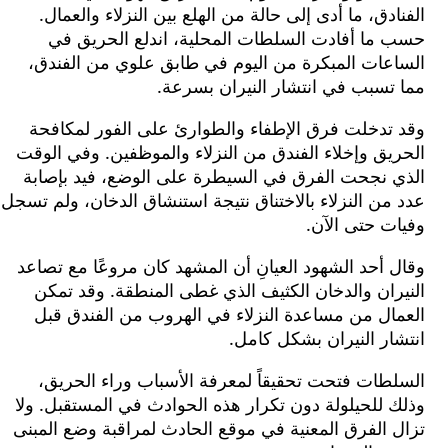
دق، ما أدى إلى حالة من الهلع بين النزلاء والعمال.
ما أفادت السلطات المحلية، اندلع الحريق في
عات المبكرة من اليوم في طابق علوي من الفندق،
تسبب في انتشار النيران بسرعة.
تدخلت فرق الإطفاء والطوارئ على الفور لمكافحة
ق وإخلاء الفندق من النزلاء والموظفين. وفي الوقت
 نجحت الفرق في السيطرة على الوضع، فيد بإصابة
ن النزلاء بالاختناق نتيجة استنشاق الدخان، ولم تسجل
 حتى الآن.
أحد الشهود العيانِ أن المشهد كان مروعًا مع تصاعد
ان والدخان الكثيف الذي غطى المنطقة. وقد تمكن
ال من مساعدة النزلاء في الهروب من الفندق قبل
ر النيران بشكل كامل.
طات فتحت تحقيقاً لمعرفة الأسباب وراء الحريق،
للحيلولة دون تكرار هذه الحوادث في المستقبل. ولا
الفرق المعنية في موقع الحادث لمراقبة وضع المبنى