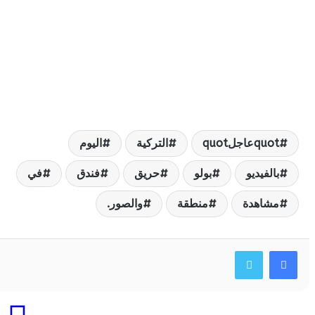
quعاجلquot
التركية
اليوم
الفيديو
بولو
حريق
فندق
في
شاهدة
منطقة
والصور.