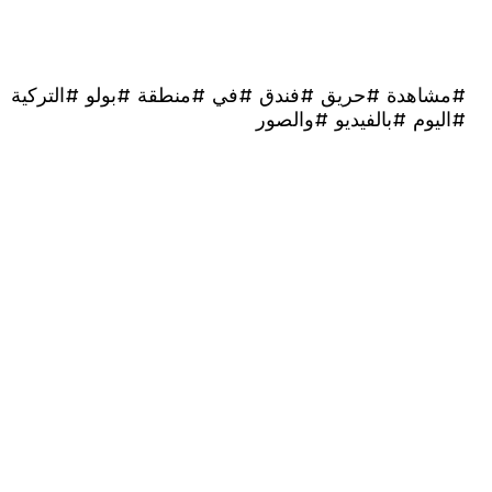
هدة #حريق #فندق #في #منطقة #بولو #التركية
وم #بالفيديو #والصور