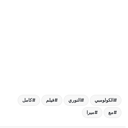
لكولومبي
النوري
فيلم
كامل
ع
ميرا