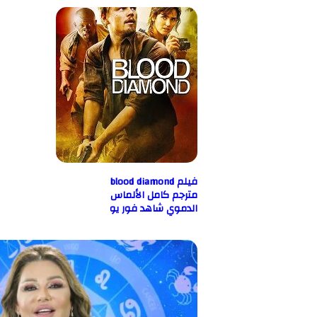
فيلم blood diamond
مترجم كامل الألماس
الدموي شاهد فور يو