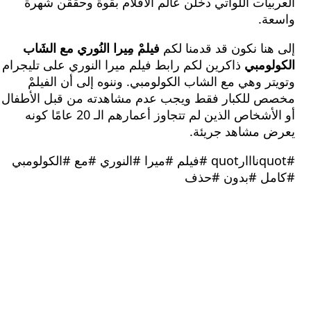
يات اللواتي دخلن عالم الأفلام بقوة وحققن شهرة
ة.
نا نكون قد قدمنا لكم
فيلمْ مِيرا النُوري مع الشَاب
لومبي
ذاكرين لكم رابط فيلم ميرا النوري على تليجرام
ر وهي مع الشاب الكولومبي. وننوه إلى أن الفيلمْ
 للكبار فقط ويجب عدم مشاهدته من قبل الأطفال
أو الأشخاص الذين لم تتجاوز أعمارهم الـ 20 عامًا كونه
 مشاهد جريئة.
#quotنااارquot #فيلم #ميرا #النوري #مع #الكولومبي
ل #بدون #حذف