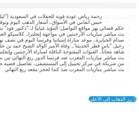
السبت, أغسطس 8 2026
رحمة رياض عودة قوية للحفلات في السعودية (“ليلة
أحدث الترندات
حبس أنفاس في الأسواق.. أسعار الذهب اليوم وتوقع
حكم قضائي يهز مواقع التواصل: المؤبد غيابيًا لـ “دكتور فود” 
بث مباشر مباريات الأرجنتين في مواجهة إنجلترا.. كلاسيكو الغ
صدام الجبابرة.. موعد مباراة إسبانيا وفرنسا اليوم في نصف نهائي كأس العالم 2026 وال
رحيل “باني قطر الحديثة”.. وفاة الأمير الوالد الشيخ حمد بن خليفة آ
​شاهد مجاناً.. القنوات المفتوحة الناقلة لمباراة الأرجنتين وإنجل
بث مباشر مباريات المغرب ضد فرنسا الدور ربع النهائي من بطولة
من شريكة في مركز تجميل إلى المستشفى.. تفاصيل قضية طب
بث مباشر مباريات المغرب ضد كندا لحجز مقعد ربع النهائي
زر الذهاب إلى الأعلى