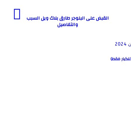
القبض على البلوجر طارق بلاك ويل السبب
والتفاصيل
. فيلم ميرا النوري مع المغربي سفيان 2024 (للكبار فقط)