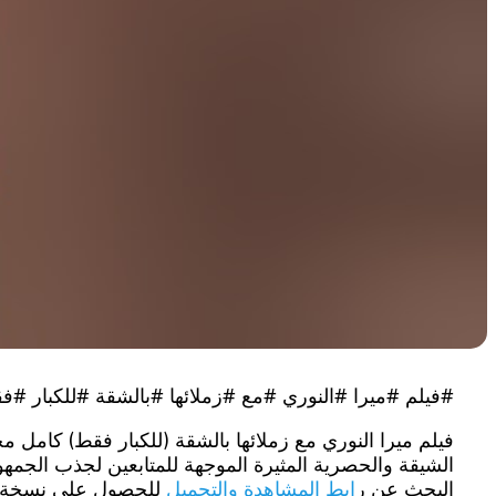
#فيلم #ميرا #النوري #مع #زملائها #بالشقة #للكبار #
فيلم ميرا النوري مع زملائها بالشقة (للكبار فقط) كامل م
الشيقة والحصرية المثيرة الموجهة للمتابعين لجذب الجمهور 
البحث عن ر
ابط المشاهدة والتحميل
للحصول على نسخة من