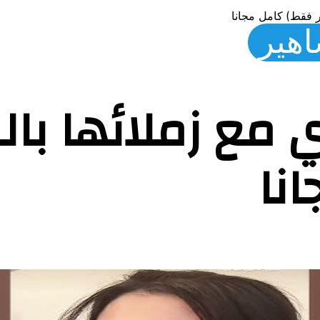
ار فقط) كامل مجانا
اهير
ي مع زملائها بال
نا