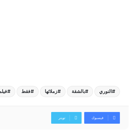
النوري
بالشقة
زملائها
فقط
فيلم
فيسبوك
تويتر