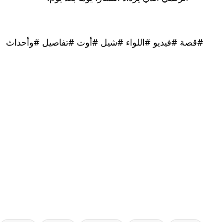
#قصة #فيديو #اللواء #شيل #أوت #تفاصيل #وأحداث