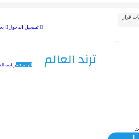
ات قرار
تسجيل الدخول
بح
ترند العالم
الرئيسية
رياضة
الف
اث