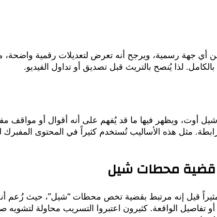
 أي جهة رسمية، ويرجح أنه تعرض لتعديلات رقمية واضحة، مثل
لكامل. لذا يُنصح بالتريث قبل تصديق أو تداول الفيديو.
 شيل أوت، ويظهر فيها ما قد يُفهم على أنه أقوال أو مواقف م
طة. مثل هذه الأساليب تُستخدم كثيراً في المحتوى المفبرك لجذ
 قضية محطات شيل
ثيراً قيل إنه مرتبط بقضية تخص محطات “شيل”، حيث زُعم أن
أو تفاصيل الواقعة. كثيرون اعتبروا التسريب محاولة لتشويه ص