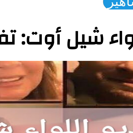
اهير
واء شيل أوت: ت