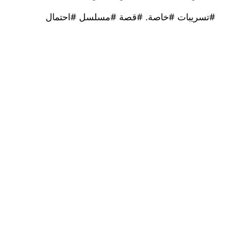
يبات #خاصة. #قصة #مسلسل #احتمال