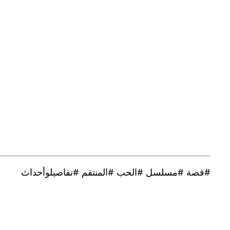
#قصة #مسلسل #الحب #المنتقم #تفاصيلوأحداث