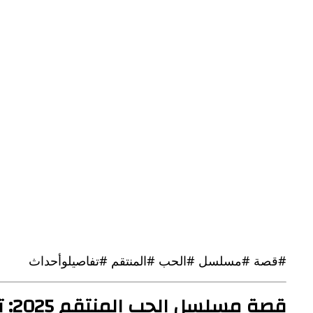
#قصة #مسلسل #الحب #المنتقم #تفاصيلوأحداث
قصة مسلسل الحب المنتقم 2025: تفاصيل وأحداث مثيرة