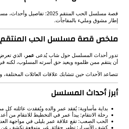
قصة مسلسل الحب المنتقم 2025: تفاصيل وأحداث، مسلسل
إطار مشوق ومليء بالمفاجآت.
ملخص قصة مسلسل الحب المنتقم
تدور أحداث المسلسل حول شاب يُدعى
عمر
، الذي تعرض
أن ينتقم ممن ظلموه ويعيد حق أسرته المسلوب، لكنه في 
تتصاعد الأحداث حين تتشابك علاقات العائلات المختلفة، و
أبرز أحداث المسلسل
بداية مأساوية: يُفقد عمر والده ويُفقدت عائلته كل 
رحلة الانتقام: يبدأ عمر في التخطيط للانتقام من أعدائ
الحب الصعب: تقع علاقة عمر بليلى في مواجهة العديد
كشف الأسرار: تظهر حقائق غير متوقعة تكشف عن خي