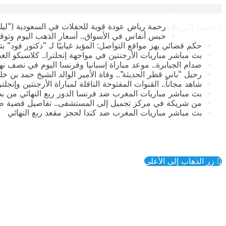
الخميس, أغسطس 6 2026
رحمة رياض عودة قوية للحفلات في السعودية (“ليلة
أحدث الترندات
حبس أنفاس في الأسواق.. أسعار الذهب اليوم وتوقع
حكم قضائي يهز مواقع التواصل: المؤبد غيابيًا لـ “دكتور فود” 
بث مباشر مباريات الأرجنتين في مواجهة إنجلترا.. كلاسيكو الغ
صدام الجبابرة.. موعد مباراة إسبانيا وفرنسا اليوم في نصف نهائي كأس العالم 2026 وال
رحيل “باني قطر الحديثة”.. وفاة الأمير الوالد الشيخ حمد بن خليفة آ
​شاهد مجاناً.. القنوات المفتوحة الناقلة لمباراة الأرجنتين وإنجل
بث مباشر مباريات المغرب ضد فرنسا الدور ربع النهائي من بطولة
من شريكة في مركز تجميل إلى المستشفى.. تفاصيل قضية طب
بث مباشر مباريات المغرب ضد كندا لحجز مقعد ربع النهائي
زر الذهاب إلى الأعلى