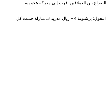
 الصراع بين العملاقين أقرب إلى معركة هجومية
آخر مواجهة بين الفريقين، والتي أُقيمت في 11 مايو 2025 على ملعب لويس كومبانيس الأولمبي، كانت تجسيدًا لهذا التحول: برشلونة 4 – ريال مدريد 3. مباراة حملت كل