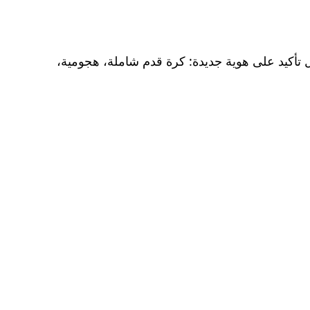
اب وحدها هي ما حصده برشلونة، بل تأكيد على هوية جديدة: كرة قدم شاملة، هجومية،