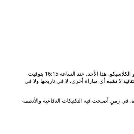
برشلونة وريال مدريد، عندما يتحدث العالم عن كرة القدم في أجمل تجلياتها، لا يمكن إلا أن يتجه التفكير نحو الكلاسيكو. هذا الأحد، عند الساعة 16:15 بتوقيت
ئية لا تشبه أي مباراة أخرى، لا في تاريخها ولا في
خر خمسة كلاسيكيات، بمعدل 5.6 أهداف في المباراة الواحدة. في زمنٍ أصبحت فيه التكتيكات الدفاعية والأنظمة