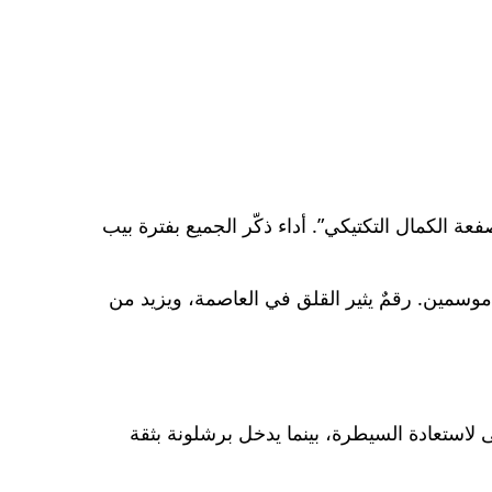
هي رباعية برشلونة في البرنابيو (0-4)، التي وُصفت آنذاك بـ”صفعة الكمال التكتيكي”. أداء ذكّر الجميع بفترة بيب
خر خمس مواجهات، بنتيجة 3-2 في كلاسيكو البرنابيو قبل موسمين. رقمٌ يثير القلق في العاصمة، ويزيد من
عى لاستعادة السيطرة، بينما يدخل برشلونة بثقة