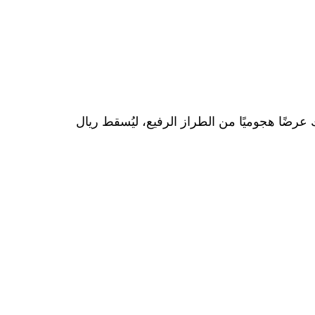
يك عرضًا هجوميًا من الطراز الرفيع، ليُسقط ريال