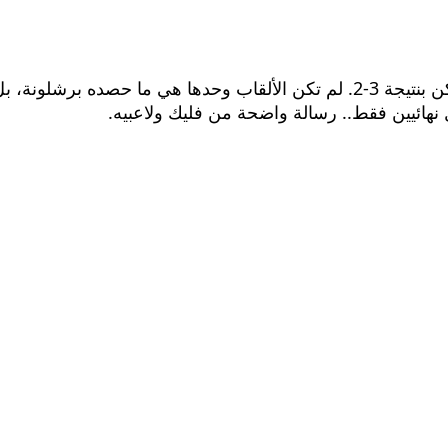
بعدها بأشهر، في نهائي كأس الملك، تكرّر المشهد ولكن بنتيجة 3-2. لم تكن الألق
 نهائيين فقط.. رسالة واضحة من فليك ولاعبيه.