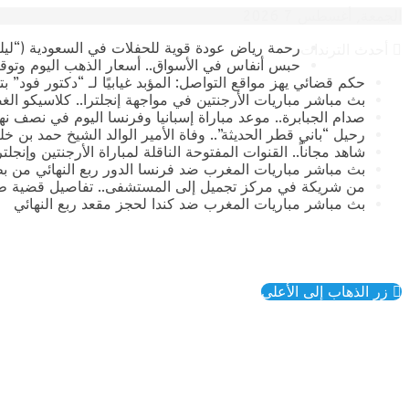
الجمعة, أغسطس 7 2026
رحمة رياض عودة قوية للحفلات في السعودية (“ليلة
أحدث الترندات
حبس أنفاس في الأسواق.. أسعار الذهب اليوم وتوقع
حكم قضائي يهز مواقع التواصل: المؤبد غيابيًا لـ “دكتور فود” 
بث مباشر مباريات الأرجنتين في مواجهة إنجلترا.. كلاسيكو الغ
صدام الجبابرة.. موعد مباراة إسبانيا وفرنسا اليوم في نصف نهائي كأس العالم 2026 وال
رحيل “باني قطر الحديثة”.. وفاة الأمير الوالد الشيخ حمد بن خليفة آ
​شاهد مجاناً.. القنوات المفتوحة الناقلة لمباراة الأرجنتين وإنجل
بث مباشر مباريات المغرب ضد فرنسا الدور ربع النهائي من بطولة
من شريكة في مركز تجميل إلى المستشفى.. تفاصيل قضية طب
بث مباشر مباريات المغرب ضد كندا لحجز مقعد ربع النهائي
زر الذهاب إلى الأعلى