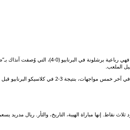
أما الصورة التي لا تُمحى من ذاكرة الكلاسيكو الأخير، ف
يل الملعب.
منذ ذلك الحين، لم يحقق ريال مدريد سوى فوزٍ واحدٍ في آ
لاث نقاط. إنها مباراة الهيبة، التاريخ، والثأر. ريال مدريد يس