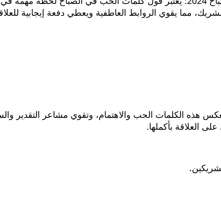
كلام حلو لمن تحب في الصباح، أقوى كلمات حب في الصباح 2024: يعتبر قول كلمات ا
م بالشريك، مما يقوي الروابط العاطفية ويعطي دفعة إيجابية للع
. تعكس هذه الكلمات الحب والاهتمام، وتقوي مشاعر التقدير والس
لى العلاقة بأكملها.
لشريكين.