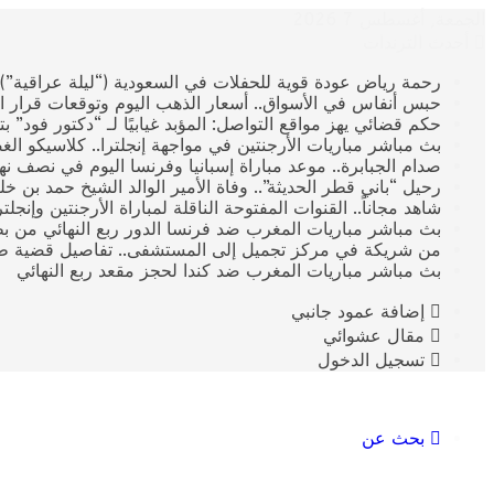
الجمعة, أغسطس 7 2026
أحدث الترندات
رحمة رياض عودة قوية للحفلات في السعودية (“ليلة عراقية”)
حبس أنفاس في الأسواق.. أسعار الذهب اليوم وتوقعات قرار ال
حكم قضائي يهز مواقع التواصل: المؤبد غيابيًا لـ “دكتور فود” 
بث مباشر مباريات الأرجنتين في مواجهة إنجلترا.. كلاسيكو الغ
صدام الجبابرة.. موعد مباراة إسبانيا وفرنسا اليوم في نصف نهائي كأس العالم 2026 وال
رحيل “باني قطر الحديثة”.. وفاة الأمير الوالد الشيخ حمد بن خليفة آ
​شاهد مجاناً.. القنوات المفتوحة الناقلة لمباراة الأرجنتين وإنجل
بث مباشر مباريات المغرب ضد فرنسا الدور ربع النهائي من بطولة
من شريكة في مركز تجميل إلى المستشفى.. تفاصيل قضية طب
بث مباشر مباريات المغرب ضد كندا لحجز مقعد ربع النهائي
إضافة عمود جانبي
مقال عشوائي
تسجيل الدخول
بحث عن