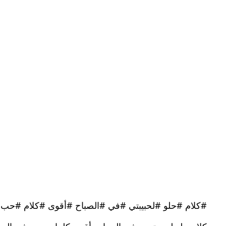
#كلام #حلو #لحبيبتي #في #الصباح #أقوى #كلام #حب