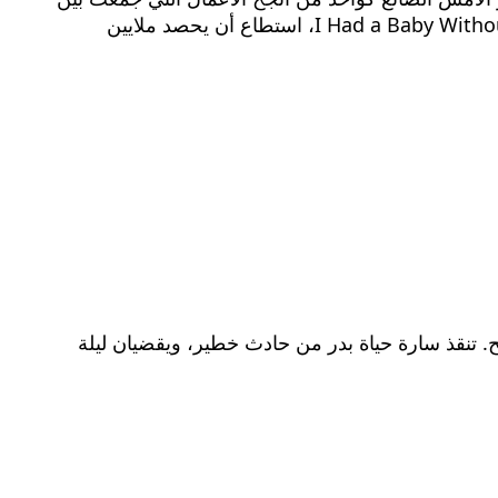
الرومانسية والغموض في قالب قصير يناسب المشاهدة عبر الهواتف الذكية. العمل الذي يحمل عنوانًا إنجليزيًا هو I Had a Baby Without You، استطاع أن يحصد ملايين
ح. تنقذ سارة حياة بدر من حادث خطير، ويقضيان ليلة