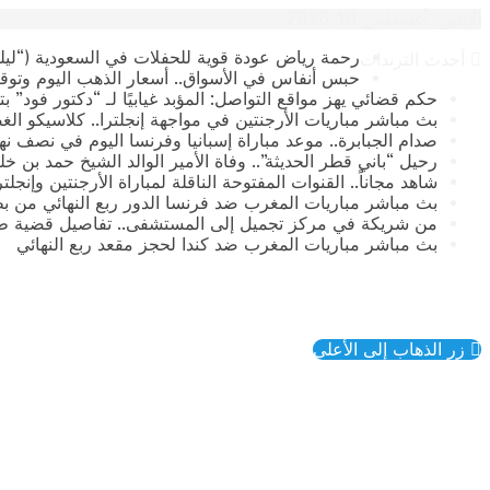
الإثنين, أغسطس 10 2026
رحمة رياض عودة قوية للحفلات في السعودية (“ليلة
أحدث الترندات
حبس أنفاس في الأسواق.. أسعار الذهب اليوم وتوقع
حكم قضائي يهز مواقع التواصل: المؤبد غيابيًا لـ “دكتور فود” 
بث مباشر مباريات الأرجنتين في مواجهة إنجلترا.. كلاسيكو الغ
صدام الجبابرة.. موعد مباراة إسبانيا وفرنسا اليوم في نصف نهائي كأس العالم 2026 وال
رحيل “باني قطر الحديثة”.. وفاة الأمير الوالد الشيخ حمد بن خليفة آ
​شاهد مجاناً.. القنوات المفتوحة الناقلة لمباراة الأرجنتين وإنجل
بث مباشر مباريات المغرب ضد فرنسا الدور ربع النهائي من بطولة
من شريكة في مركز تجميل إلى المستشفى.. تفاصيل قضية طب
بث مباشر مباريات المغرب ضد كندا لحجز مقعد ربع النهائي
زر الذهاب إلى الأعلى