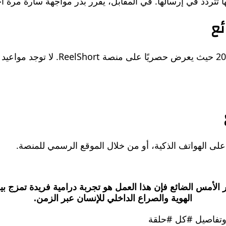
تتردد في إرسالها. في المقابل، يقرر بدر مواجهة سارة مرة أخر
ع
مسلسل سر الامس الضائع متاح للمشاهدة
لأمس الضائع فإن هذا العمل هو تجربة درامية فريدة تمزج ب
الهوية والصراع الداخلي للإنسان عبر الزمن.
تفاصيل #كل #حلقة