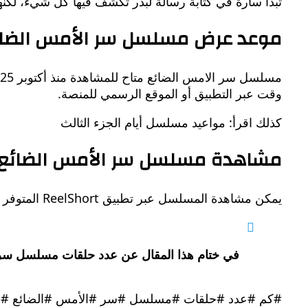
تبدأ سارة في كتابة رسالة لبدر تكشف فيها كل شيء، لكنها 
موعد عرض مسلسل سر الأمس الضائ
وقت عبر التطبيق أو الموقع الرسمي للمنصة.
كذلك اقرأ: مواعيد مسلسل أيام الجزء الثالث
مشاهدة مسلسل سر الأمس الضائع
يمكن مشاهدة المسلسل عبر تطبيق ReelShort المتوفر على الهواتف الذكية، أو من خلال الموقع الرسمي للمنصة.
في ختام هذا المقال عن عدد حلقات مسلسل سر ا
#كم #عدد #حلقات #مسلسل #سر #الأمس #الضائع #و