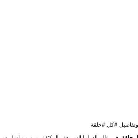
تفاصيل #كل #حلقة
، في عالم الدراما السريعة والمكثفة، يبرز مسلسل سر