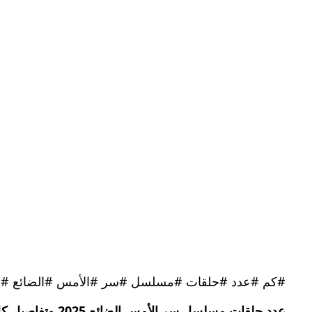
#كم #عدد #حلقات #مسلسل #سر #الأمس #الضائع #و
عدد حلقات مسلسل سر الأمس الضائع 2025 وتفاصيل كل حلقة