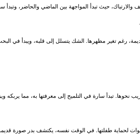
والارتباك، حيث تبدأ المواجهة بين الماضي والحاضر، وتبدأ س
ديمة، رغم تغير مظهرها. الشك يتسلل إلى قلبه، ويبدأ في البحث
ب نحوها. تبدأ سارة في التلميح إلى معرفتها به، مما يربكه و
وات لحماية طفلتها. في الوقت نفسه، يكتشف بدر صورة قديمة 