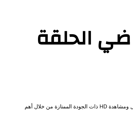
ضي الحلقة
أصبحت سلسلة “الأسلاك السابقة” ، الفصل 52 ، التي فازت ، اسم الثانية والثانية من “The Indian” Series “متاحة لتنزيل ومشاهدة HD ذات الجودة الممتازة من خلال أهم