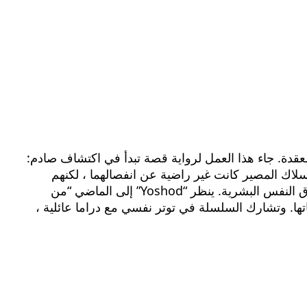
قدة. جاء هذا العمل لرواية قصة تبدأ في اكتشاف صادم:
 لكن الأسلاك المصير كانت غير راضية عن انفصالهما ، لكنهم
كانوا يدوران حول السطح ، لجعل التكلفة. العمل ، المقدم في “زي اللون” ، ليس مجرد دراما تقليدية ، بل رحلة في أعماق النفس البشرية. ينظر “Yoshod” إلى الماضي “من
تها. وتشارك السلسلة في توتر نفسي مع دراما عائلية ،