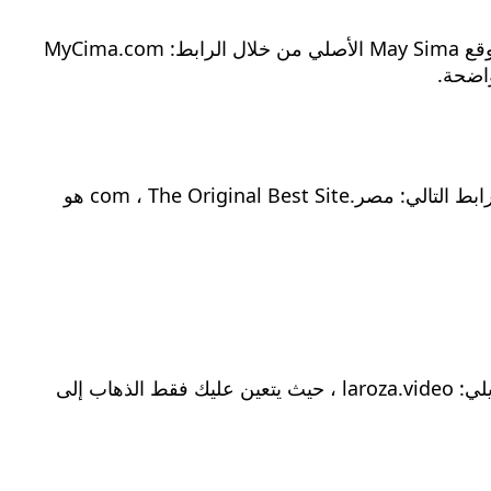
يمكنك تنزيل ومشاهدة سلسلة من الماضي ، الحلقة الخمسين الثانية ، والمعروفة باسم العربية ، ودقة عالية من خلال موقع May Sima الأصلي من خلال الرابط: MyCima.com
يمكنك تنزيل وتتبع الماضي الهندي ، الفصل 52 ، الخمسين – الثاني المعروف HD من خلال أفضل موقع egy من خلال الرابط التالي: مصر.com ، The Original Best Site هو
الرابط لتنزيل ومشاهدة سلسلة في الماضي الهندي ، وهي حلقة خمسين ثانوية ، تُعرف باسم العربية ، لا روزا ، هي كما يلي: laroza.video ، حيث يتعين عليك فقط الذهاب إلى