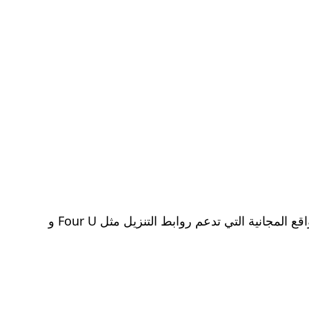
يمكنك تنزيل سلسلة الماضي الهندي ، الحلقة الخمسين الموند ، المعروفة باسم العربية عالية الجودة ، من خلال أهم المواقع المجانية التي تدعم روابط التنزيل مثل Four U و