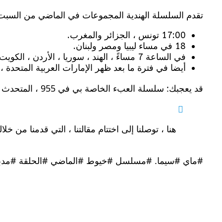
تقدم السلسلة الهندية المجموعات في الماضي من السبت 
17:00 تونس ، الجزائر والمغرب.
18 في مساء ليبيا ومصر ولبنان.
في الساعة 7 مساءً ، الهند ، سوريا ، الأردن ، الكويت ، العراق وقطر.
أيضا في فترة ما بعد ظهر الإمارات العربية المتحدة 
قد يعجبك: سلسلة العبء الخاصة بي في 955 ، المتحدث باسم عالي الدقة عالي المستوى
#ماي #سيما. #مسلسل #خيوط #الماضي #الحلقة #مدبلج