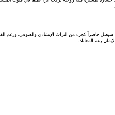
يظل حاضراً كجزء من التراث الإنشادي والصوفي. ورغم الغمو
مان رغم المعاناة.