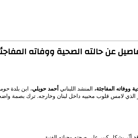
صيل عن حالته الصحية ووفاته المفاجئ
 ووفاته المفاجئة،
المنشد اللبناني
أحمد حويلي
، ابن بلدة
حومي
ثر الذي لامس قلوب محبيه داخل لبنان وخارجه. ترك بصمة واضح
د
أثّر بشكل كبير على صحته وحياته الفنية.