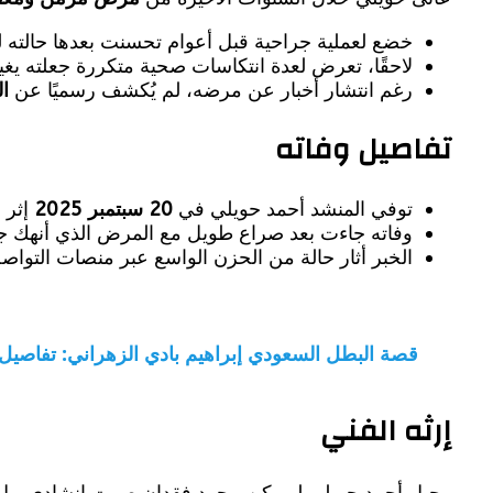
خضع لعملية جراحية قبل أعوام تحسنت بعدها حالته ل
لاحقًا، تعرض لعدة انتكاسات صحية متكررة جعلته يغي
رغم انتشار أخبار عن مرضه، لم يُكشف رسميًا عن
ا
تفاصيل وفاته
توفي المنشد أحمد حويلي في
20 سبتمبر 2025
إثر
ع
وفاته جاءت بعد صراع طويل مع المرض الذي أنهك جس
الخبر أثار حالة من الحزن الواسع عبر منصات التواص
قصة البطل السعودي إبراهيم بادي الزهراني: تفاصيل 
إرثه الفني
رحيل أحمد حويلي لم يكن مجرد فقدان صوت إنشادي، بل خس