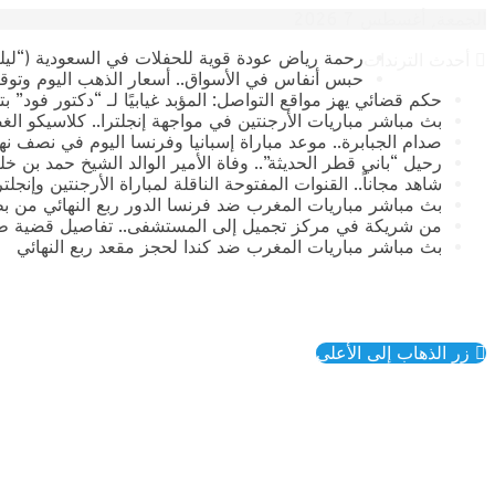
الجمعة, أغسطس 7 2026
رحمة رياض عودة قوية للحفلات في السعودية (“ليلة
أحدث الترندات
حبس أنفاس في الأسواق.. أسعار الذهب اليوم وتوقع
حكم قضائي يهز مواقع التواصل: المؤبد غيابيًا لـ “دكتور فود” 
بث مباشر مباريات الأرجنتين في مواجهة إنجلترا.. كلاسيكو الغ
صدام الجبابرة.. موعد مباراة إسبانيا وفرنسا اليوم في نصف نهائي كأس العالم 2026 وال
رحيل “باني قطر الحديثة”.. وفاة الأمير الوالد الشيخ حمد بن خليفة آ
​شاهد مجاناً.. القنوات المفتوحة الناقلة لمباراة الأرجنتين وإنجل
بث مباشر مباريات المغرب ضد فرنسا الدور ربع النهائي من بطولة
من شريكة في مركز تجميل إلى المستشفى.. تفاصيل قضية طب
بث مباشر مباريات المغرب ضد كندا لحجز مقعد ربع النهائي
زر الذهاب إلى الأعلى