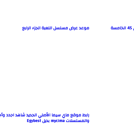
رابط مشاهدة مسلسل حياتي بدونك الباكستاني 45 الخامسة
موعد عرض مسلسل اللعبة الجزء الرابع
رابط موقع ماي سيما الأصلي الجديد شاهد اجدد وأج
والمسلسلات mycima بديل Egybest