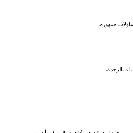
اؤلات جمهوره.
له بالرحمة.
ين. فقد استطاع عبر أناشيده الصوفية أن يجمع بين