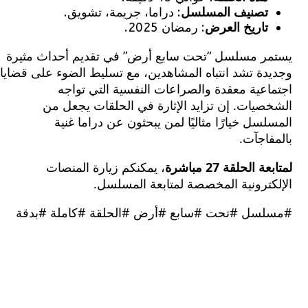
تصنيف المسلسل
: دراما، جريمة، تشويق.
تاريخ العرض
: رمضان 2025.
ر مسلسل “تحت سابع أرض” في تقديم أحداث مثيرة
دة تشد انتباه المشاهدين، مع تسليط الضوء على قضايا
عية معقدة والصراعات النفسية التي تواجه
صيات. إن تزايد الإثارة في الحلقات يجعل من
سل خيارًا مثاليًا لمن يبحثون عن دراما غنية
اجآت.
الحلقة 27 مباشرة
، يمكنكم زيارة المنصات
كترونية المخصصة لمتابعة المسلسل.
سل #تحت #سابع #أرض #الحلقة #كاملة #بدقة