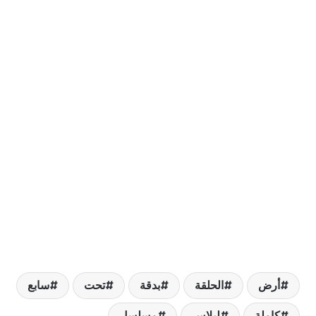
رض
الحلقة
بدقة
تحت
سابع
املة
ليلاس
مسلسل