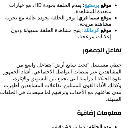
موقع
برستيج
: يقدم الحلقة بجودة HD، مع خيارات
متعددة للمشاهدة.
موقع سيما فري
: يوفر الحلقة بجودة عالية مع تجربة
مشاهدة مريحة.
موقع
كرمالك
: يتيح مشاهدة الحلقة بسهولة ودون
إعلانات مزعجة.
ل الجمهور
مسلسل “تحت سابع أرض” بتفاعل واسع من
اهدين عبر منصات التواصل الاجتماعي. أشاد الجمهور
الحبكة الدرامية التي تجمع بين التشويق والإثارة،
 الأداء القوي للممثلين. تفاعلات المشاهدين أظهرت
تفاعلهم مع الأحداث وترقبهم لما سيحدث في الحلقات
لة.
ومات إضافية
مدة الحلقة
: حوالي 45 دقيقة.