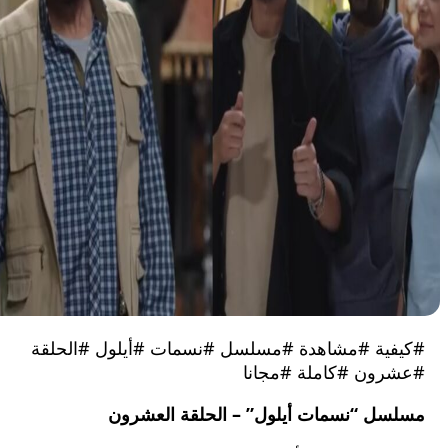
ية #مشاهدة #مسلسل #نسمات #أيلول #الحلقة
ون #كاملة #مجانا
ل “نسمات أيلول” – الحلقة العشرون