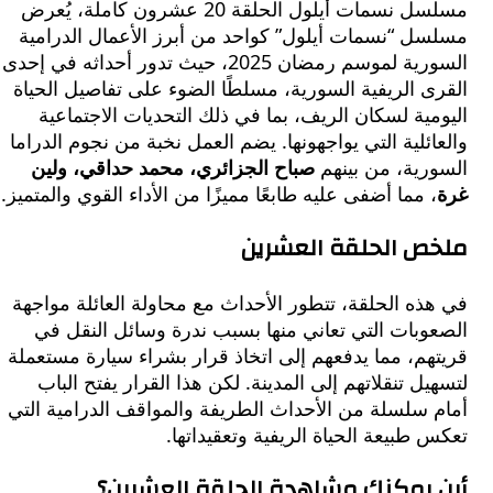
مسلسل نسمات أيلول الحلقة 20 عشرون كاملة، يُعرض
ل “نسمات أيلول” كواحد من أبرز الأعمال الدرامية
السورية لموسم رمضان 2025، حيث تدور أحداثه في إحدى
 الريفية السورية، مسلطًا الضوء على تفاصيل الحياة
ية لسكان الريف، بما في ذلك التحديات الاجتماعية
ئلية التي يواجهونها. يضم العمل نخبة من نجوم الدراما
رية، من بينهم
صباح الجزائري، محمد حداقي، ولين
 مما أضفى عليه طابعًا مميزًا من الأداء القوي والمتميز.
ص الحلقة العشرين
ه الحلقة، تتطور الأحداث مع محاولة العائلة مواجهة
وبات التي تعاني منها بسبب ندرة وسائل النقل في
م، مما يدفعهم إلى اتخاذ قرار بشراء سيارة مستعملة
ل تنقلاتهم إلى المدينة. لكن هذا القرار يفتح الباب
 سلسلة من الأحداث الطريفة والمواقف الدرامية التي
طبيعة الحياة الريفية وتعقيداتها.
يمكنك مشاهدة الحلقة العشرين؟