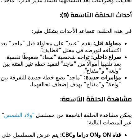
ت وصراعات بعد اكتشافهما لفساد مدير الدار، “ماجد”.
ث الحلقة التاسعة (9):
ذه الحلقة، تتصاعد الأحداث بشكل مثير:
محاولة قتل:
يقدم “عبيد” على محاولة قتل “ماجد” بعد
اكتشافه لتورطه في مقتل “قطايف”.
صراع داخلي:
تواجه شخصية “سعاد” ضغوطًا نفسية
بعد تلقيها أموالًا من “ماجد” لتنفيذ خطة تثير الفتنة بين
“ولعة” و”مفتاح”.
مؤامرات جديدة:
“ماجد” يضع خطة جديدة للتفرقة بين
“ولعة” و”مفتاح” بهدف إضعاف تحالفهما.
دة الحلقة التاسعة:
 مشاهدة الحلقة التاسعة من مسلسل
“ولاد الشمس
”
لمنصات التالية:
قناة ON وON دراما وCBC:
يتم عرض المسلسل على