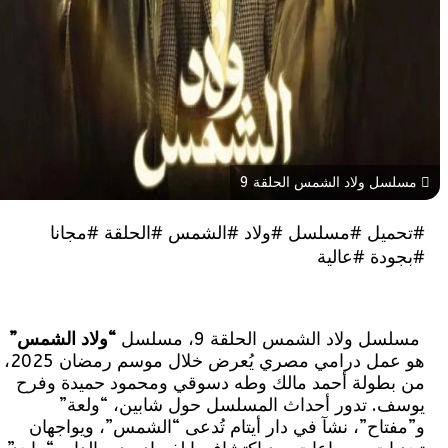
 ولاد الشمس الحلقة 9
يل #مسلسل #ولاد #الشمس #الحلقة #مجانا
دة #عالية
 ولاد الشمس الحلقة 9، مسلسل
“ولاد الشمس”
هو عمل درامي مصري يُعرض خلال موسم رمضان 2025،
طولة أحمد مالك وطه دسوقي ومحمود حميدة وفرح
. تدور أحداث المسلسل حول شابين، “ولعة”
اح”، نشآ في دار أيتام تُدعى “الشمس”، ويواجهان