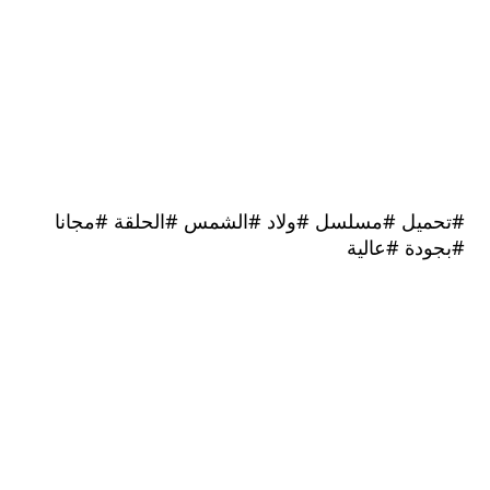
يل #مسلسل #ولاد #الشمس #الحلقة #مجانا
دة #عالية