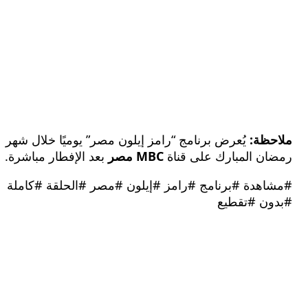
ظة:
يُعرض برنامج “رامز إيلون مصر” يوميًا خلال شهر
ن المبارك على قناة
MBC مصر
بعد الإفطار مباشرة.
هدة #برنامج #رامز #إيلون #مصر #الحلقة #كاملة
ن #تقطيع