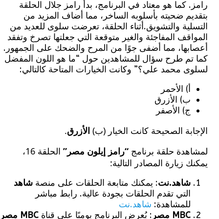
 كما هو معتاد في البرنامج، بدأ رامز جلال الحلقة
يم ضحيته بأسلوبه الساخر، مما أضاف المزيد من
ية والتشويق.أثناء الحلقة، تعرضت سلوى للعديد من
قف المفاجئة والغير متوقعة التي جعلتها تصرخ وتفقد
بها، مما أضفى جوًا من المرح والضحك على الجمهور.
تم طرح سؤال للمشاهدين حول “ما هو اللون المفضل
ى محمد علي؟” وكانت الخيارات المتاحة كالتالي:
أ) الأحمر
ب) الأزرق
ج) الأصفر
بة الصحيحة كانت الخيار (ب)
الأزرق
.
هدة حلقة برنامج
“رامز إيلون مصر”
الحلقة 16،
 زيارة المصادر التالية:
شاهد.نت
: يمكنك متابعة الحلقات على منصة
شاهد
التي تقدم الحلقات بجودة عالية. رابط مباشر
للمشاهدة:
شاهد.نت
MBC مصر
: يُعرض البرنامج يوميًا على قناة
MBC مصر