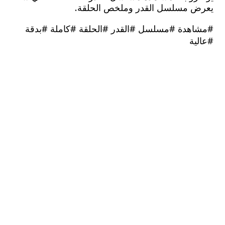
 مسلسل القدر وملخص الحلقة.
هدة #مسلسل #القدر #الحلقة #كاملة #بدقة
ية