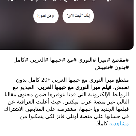
ع #ميرا #النوري #مع #حبيبها #العربي #كامل
ن #تغبيش
مقطع ميرا النوري مع حبيبها العربي +20 كامل بدون
ش،
فيلم ميرا النوري مع حبيبها العربي
، الفيديو مع
بط الإلكترونية التي قمنا بتوفيرها ضمن محتوى مقالنا
لي عبر منصة عرب ميكس. حيث أعلنت العراقية عن
ا الجديد ويا حبيبها، مشترطة على المتابعين الاشتراك
سابها على منصة أونلي فانز لكي يتمكنوا من
دته
كاملًا.