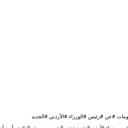
مات #عن #رئيس #الوزراء #الأردني #الجديد