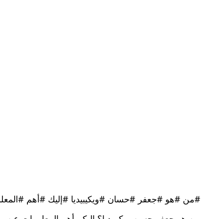
#من #هو #جعفر #حسان #ويكيبيديا #إليك #أهم #المعلو