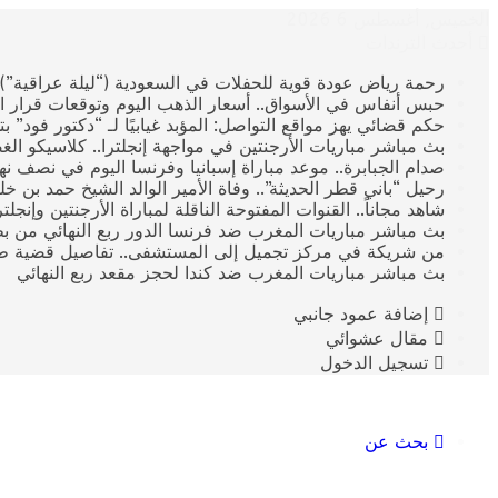
الخميس, أغسطس 6 2026
أحدث الترندات
رحمة رياض عودة قوية للحفلات في السعودية (“ليلة عراقية”)
حبس أنفاس في الأسواق.. أسعار الذهب اليوم وتوقعات قرار ال
حكم قضائي يهز مواقع التواصل: المؤبد غيابيًا لـ “دكتور فود” 
بث مباشر مباريات الأرجنتين في مواجهة إنجلترا.. كلاسيكو الغ
صدام الجبابرة.. موعد مباراة إسبانيا وفرنسا اليوم في نصف نهائي كأس العالم 2026 وال
رحيل “باني قطر الحديثة”.. وفاة الأمير الوالد الشيخ حمد بن خليفة آ
​شاهد مجاناً.. القنوات المفتوحة الناقلة لمباراة الأرجنتين وإنجل
بث مباشر مباريات المغرب ضد فرنسا الدور ربع النهائي من بطولة
من شريكة في مركز تجميل إلى المستشفى.. تفاصيل قضية طب
بث مباشر مباريات المغرب ضد كندا لحجز مقعد ربع النهائي
إضافة عمود جانبي
مقال عشوائي
تسجيل الدخول
بحث عن