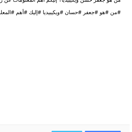
من هو جعفر حسن ويكيبيديا؟ إليكم أهم المعلومات عن رئي
#من #هو #جعفر #حسان #ويكيبيديا #إليك #أهم #المعلو