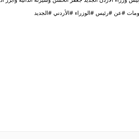
س وزراء الأردن الجديد جعفر الحسن وسيرته الذاتية وأبرز أد
مات #عن #رئيس #الوزراء #الأردني #الجديد