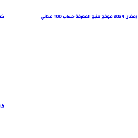
ع المعرفة حساب TOD مجاني
كم
قا