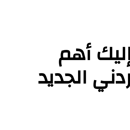
ليك أهم
دني الجديد