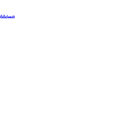
مسابقة رمضان 2024 موقع منب