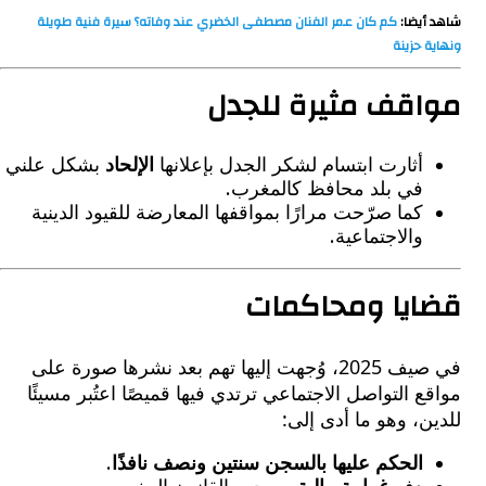
يضا:
كم كان عمر الفنان مصطفى الخضري عند وفاته؟ سيرة فنية طويلة
حزينة
قف مثيرة للجدل
أثارت ابتسام لشكر الجدل بإعلانها
الإلحاد
بشكل علني
في بلد محافظ كالمغرب.
كما صرّحت مرارًا بمواقفها المعارضة للقيود الدينية
والاجتماعية.
يا ومحاكمات
في صيف 2025، وُجهت إليها تهم بعد نشرها صورة على
 التواصل الاجتماعي ترتدي فيها قميصًا اعتُبر مسيئًا
، وهو ما أدى إلى:
الحكم عليها بالسجن سنتين ونصف نافذًا
.