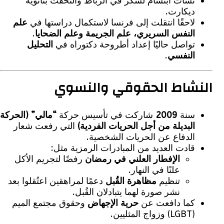
نشأت ابتسام لشكر في الرباط والتحقت بثانوية
ديكارت.
لاحقًا انتقلت إلى فرنسا لاستكمال دراستها في
علم
النفس السريري، علم الجريمة وعلم الضحايا
.
تواصل حاليًا إعداد أطروحة دكتوراه في
التحليل
النفسي
.
شاط الحقوقي والنسوي
سنة
2009
شاركت في تأسيس حركة
“مالي” (الحركة
البديلة من أجل الحريات الفردية)
التي رفعت شعار
الدفاع عن الحريات الشخصية.
قادت العديد من المبادرات الرمزية مثل:
الإفطار العلني في رمضان
رفضًا لتجريم الأكل
علنًا في النهار.
تنظيم
مظاهرة القُبل
دعمًا لمراهقين اعتُقلوا بعد
نشر صورة لهما يتبادلان القُبل.
كما دافعت عن
حرية الإجهاض
وحقوق مجتمع الميم
(LGBT) وزواج المثليين.