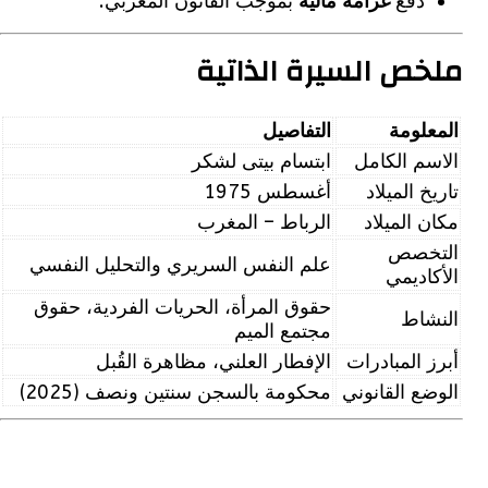
دفع
غرامة مالية
بموجب القانون المغربي.
ص السيرة الذاتية
لومة
التفاصيل
م الكامل
ابتسام بيتى لشكر
 الميلاد
أغسطس 1975
 الميلاد
الرباط – المغرب
خصص
علم النفس السريري والتحليل النفسي
اديمي
حقوق المرأة، الحريات الفردية، حقوق
اط
مجتمع الميم
 المبادرات
الإفطار العلني، مظاهرة القُبل
ع القانوني
محكومة بالسجن سنتين ونصف (2025)