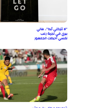
“لا تتركني أبدا”.. هالي
بيري في تجربة رعب
نفسي أحبطت الجمهور