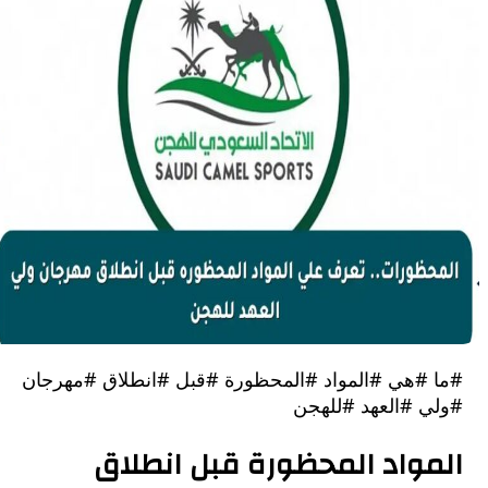
#هي #المواد #المحظورة #قبل #انطلاق #مهرجان
 #العهد #للهجن
واد المحظورة قبل انطلاق