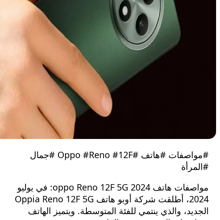
#مواصفات #هاتف #Oppo #Reno #12F #جمال
رأة
مواصفات هاتف oppo Reno 12F 5G 2024: في يوليو
2024، أطلقت شركة أوبو هاتف Oppia Reno 12F 5G
د، والذي ينتمي للفئة المتوسطة. ويتميز الهاتف