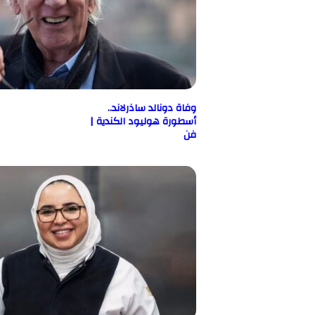
وفاة دونالد ساذرلاند..
أسطورة هوليود الكندية |
فن