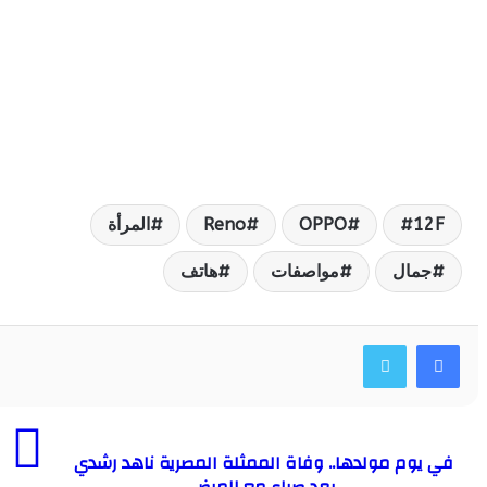
1
OPPO
Reno
المرأة
مال
مواصفات
هاتف
وم مولدها.. وفاة الممثلة المصرية ناهد رشدي
بعد صراع مع المرض