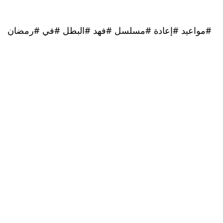
عيد #إعادة #مسلسل #فهد #البطل #في #رمضان