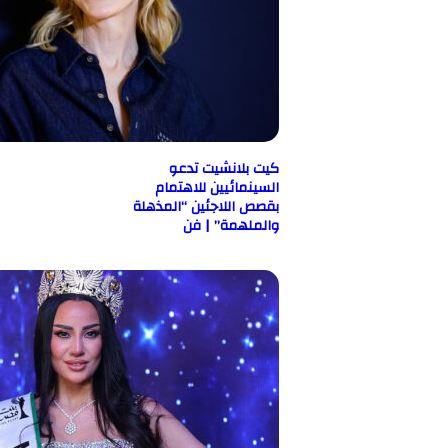
كيت بلانشيت تدعو
السينمائيين للاهتمام
بقصص اللاجئين “المذهلة
والملهمة” | فن