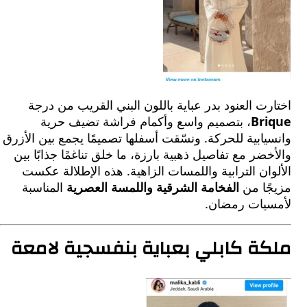
ت العنود بدر عباية باللون البني القريب من درجة
Br
، بتصميم واسع وأكمام فراشة تضيف حرية
ابية للحركة. ونسّقت أسفلها تصميمًا يجمع بين الأزرق
ضر مع تفاصيل ذهبية بارزة، ما خلق تناغمًا جذابًا بين
ان الترابية واللمسات الزاهية. هذه الإطلالة عكست
ًا من
الفخامة الشرقية واللمسة العصرية
المناسبة
يات رمضان.
ة كابلي بعباية بنفسجية لامعة