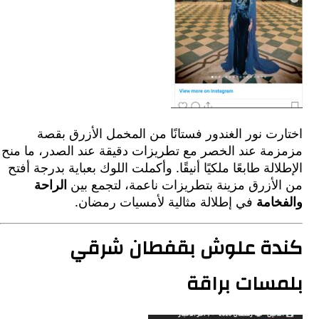
ت نور الغندور فستانًا من المخمل الأزرق بقصة
مة عند الخصر مع تطريزات دقيقة عند الصدر، ما منح
الة طابعًا ملكيًا أنيقًا. وأكملت اللوك بعباية بدرجة أفتح
لأزرق مزينة بتطريزات ناعمة، لتجمع بين
الراحة
خامة
في إطلالة مثالية لأمسيات رمضان.
ة علوش بقفطان شرقي
سات براقة