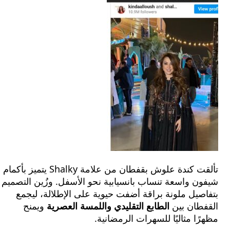
تألقت كندة علوش بقفطان من علامة Shalky يتميز بأكمام
 واسعة تنساب بانسيابية نحو الأسفل. وزُين التصميم
يل ملونة براقة أضفت حيوية على الإطلالة، ليجمع
طان بين
الطابع التقليدي واللمسة العصرية
ويمنح
ا مثاليًا للسهرات الرمضانية.