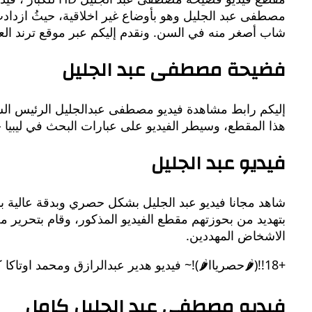
مصطفى عبد الجليل وهو بأوضاع غير اخلاقية، حيثُ ازدادت 
شاب أصغر منه في السن. ونقدم إليكم عبر موقع ترند الع
فضيحة مصطفى عبد الجليل
إليكم رابط مشاهدة فيديو مصطفى عبدالجليل الرئيس السا
هذا المقطع، وسيطر الفيديو على عبارات البحث في ليبيا خلال الـ 24 ساعة
فيديو عبد الجليل
شاهد مجانا فيديو عبد الجليل بشكل حصري وبدقة عالية
بتهديد من بحوزتهم مقطع الفيديو المذكور، وقام بتحرير م
الاشخاض المهددين.
+18!!(🌶حصرياا🌶)!~ فيديو هدير عبدالرازق ومحمد اوتاكا كامل والاصلي HD مجانًا
فيديو مصطفي عبد الجليل كامل