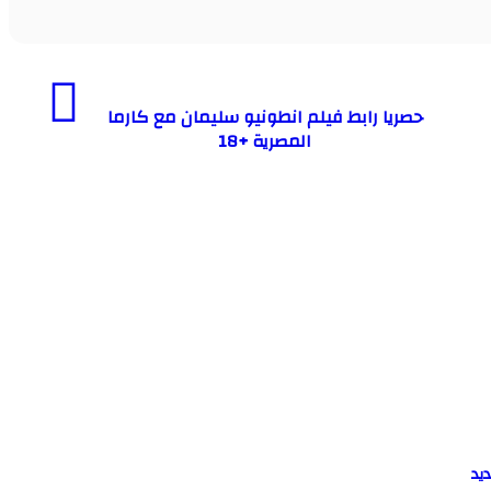
حصريا رابط فيلم انطونيو سليمان مع كارما
المصرية +18
يد