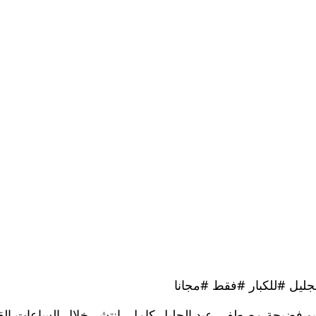
ليل #للكبار #فقط #مجانا
ة مصطفى عبد الجليل HD للكبار ، فيديو فضيحة مصطفى عبد الجليل كامل، انتشر خلا