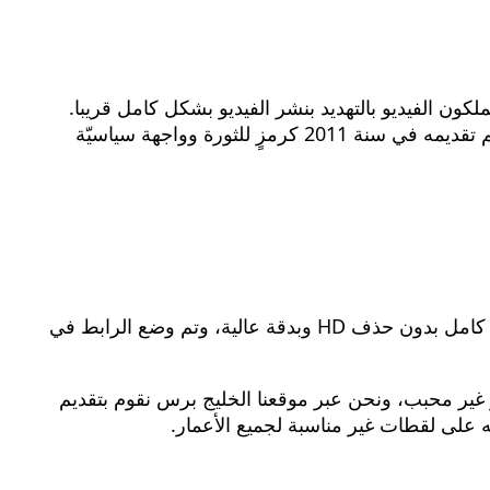
ن الفيديو بالتهديد بنشر الفيديو بشكل كامل قريبا.
ممّا أثار صدمة كبيرة بين رواد وسائل التواصل الاجتماعي في ليبيا، كما اعتبره البعض ضربة قوية لصورة السياسي الذي تم تقديمه في سنة 2011 كرمزٍ للثورة وواجهة سياسيّة
يعد هذا المقطع فضيحة أخلاقية كبيرة تهز أحد رموز نكبة فبراير. ويتزايد البحث الآن عن رابط فيديو مصطفى عبد الجليل كامل بدون حذف HD وبدقة عالية، وتم وضع الرابط في
غير محبب، ونحن عبر موقعنا الخليج برس نقوم بتقديم
ه على لقطات غير مناسبة لجميع الأعمار.