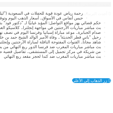
السبت, أغسطس 8 2026
رحمة رياض عودة قوية للحفلات في السعودية (“ليلة
أحدث الترندات
حبس أنفاس في الأسواق.. أسعار الذهب اليوم وتوقع
حكم قضائي يهز مواقع التواصل: المؤبد غيابيًا لـ “دكتور فود” 
بث مباشر مباريات الأرجنتين في مواجهة إنجلترا.. كلاسيكو الغ
صدام الجبابرة.. موعد مباراة إسبانيا وفرنسا اليوم في نصف نهائي كأس العالم 2026 وال
رحيل “باني قطر الحديثة”.. وفاة الأمير الوالد الشيخ حمد بن خليفة آ
​شاهد مجاناً.. القنوات المفتوحة الناقلة لمباراة الأرجنتين وإنجل
بث مباشر مباريات المغرب ضد فرنسا الدور ربع النهائي من بطولة
من شريكة في مركز تجميل إلى المستشفى.. تفاصيل قضية طب
بث مباشر مباريات المغرب ضد كندا لحجز مقعد ربع النهائي
زر الذهاب إلى الأعلى