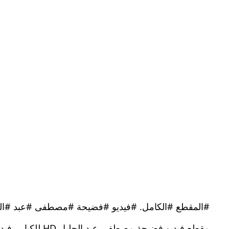
#المقطع #الكامل. #فيديو #فضيحة #مصطفى #عبد #الج
مقطع فيديو فضيح