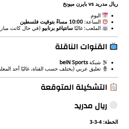
ريال مدريد vs بايرن ميونخ
اليوم
الساعة:
10:00 مساءً بتوقيت فلسطين
الملعب: غالبًا
سانتياغو برنابيو
(في حال كانت مباراة
القنوات الناقلة
شبكة
beIN Sports
تعليق عربي (يختلف حسب القناة، غالبًا أحد المعلقي
التشكيلة المتوقعة
ريال مدريد
الخطة: 4-3-3