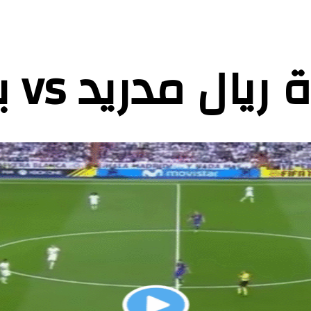
ريد vs بايرن ميونخ