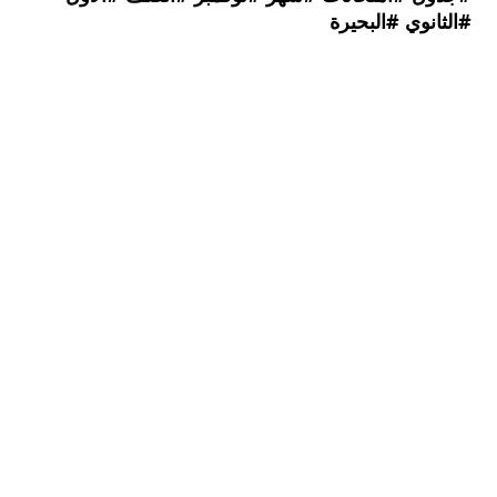
نوي #البحيرة