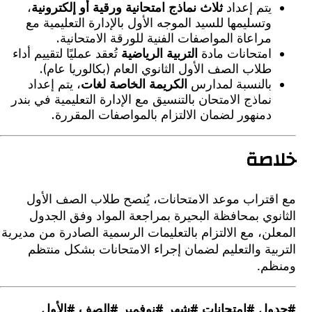
يتم إعداد
ثلاث نماذج امتحانية ورقية أو إلكترونية
،
وتسليمها للسيد الموجه الأول بالإدارة التعليمية مع
مراعاة المواصفات الفنية للورقة الامتحانية.
امتحانات مادة
التربية الرياضية
تُعقد عمليًا لتقييم أداء
طلاب الصف الأول الثانوي العام (بكالوريا عام).
بالنسبة لمدارس
الكريمة الخاصة لغات
، يتم إعداد
نماذج الامتحان بالتنسيق مع الإدارة التعليمية في بندر
دمنهور لضمان الالتزام بالمواصفات المقررة.
صة
قتراب موعد الامتحانات، يُنصح طلاب الصف الأول
وي بمحافظة البحيرة بمراجعة المواد وفق الجدول
ن، مع الالتزام بالتعليمات الرسمية الصادرة من مديرية
ية والتعليم لضمان إجراء الامتحانات بشكل منتظم
م.
ل #امتحانات #شهر #نوفمبر #الصف #الأول