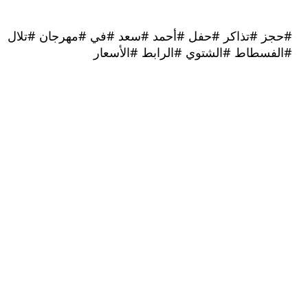
 #تذاكر #حفل #أحمد #سعد #في #مهرجان #تلال
سطاط #الشتوي #الرابط #الأسعار