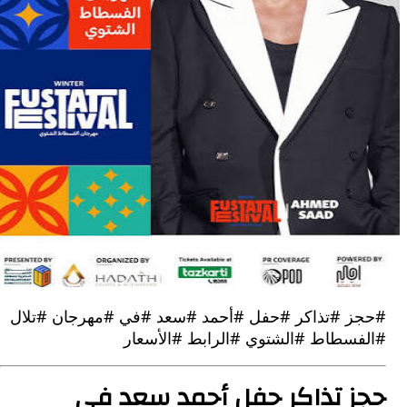
 #تذاكر #حفل #أحمد #سعد #في #مهرجان #تلال
سطاط #الشتوي #الرابط #الأسعار
 تذاكر حفل أحمد سعد في