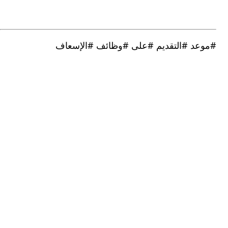
د #التقديم #على #وظائف #الإسعاف