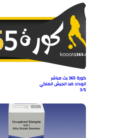
كورة 365 بث مباشر
الوداد ضد الجيش الملكي
3/5