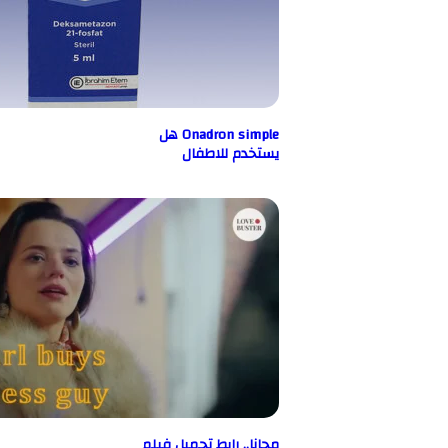
Onadron simple هل
يستخدم للاطفال
مجانا.. رابط تحميل فيلم