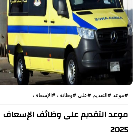
د #التقديم #على #وظائف #الإسعاف
د التقديم على وظائف الإسعاف
2