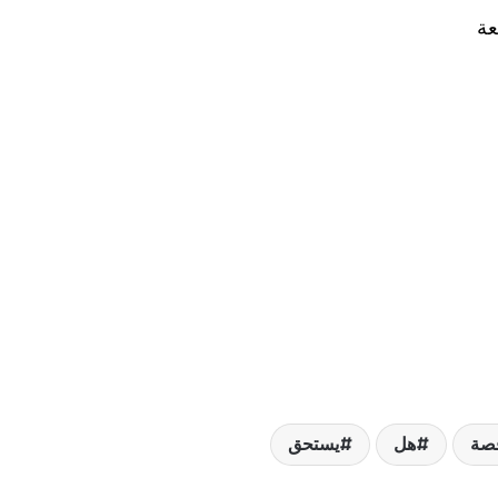
عة
صة
هل
يستحق