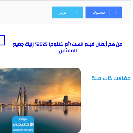
فيسبوك
تويتر
من هم أبطال فيلم الست (أم كلثوم) 2025؟ إليك جميع
الممثلين
مقالات ذات صلة