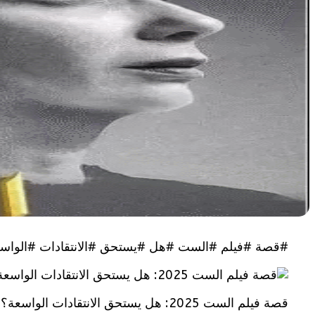
#قصة #فيلم #الست #هل #يستحق #الانتقادات #الواس
قصة فيلم الست 2025: هل يستحق الانتقادات الواسعة؟، موعد عرض فيلم الست بطولة منى زكي، أي ساعة سيعرض فيلم الست