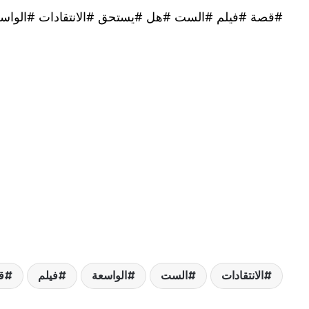
#قصة #فيلم #الست #هل #يستحق #الانتقادات #الواس
الانتقادات
الست
الواسعة
فيلم
ق